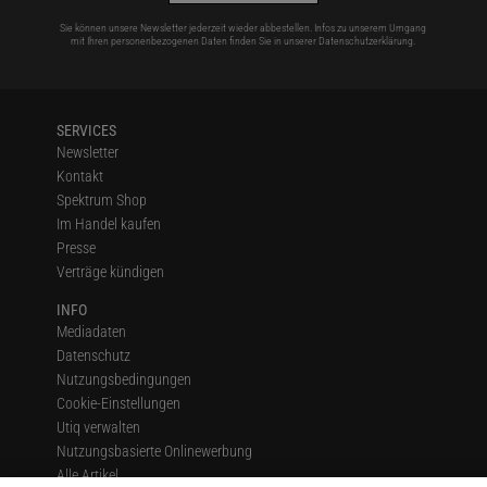
Sie können unsere Newsletter jederzeit wieder abbestellen. Infos zu unserem Umgang
mit Ihren personenbezogenen Daten finden Sie in unserer
Datenschutzerklärung
.
SERVICES
Newsletter
Kontakt
Spektrum Shop
Im Handel kaufen
Presse
Verträge kündigen
INFO
Mediadaten
Datenschutz
Nutzungsbedingungen
Cookie-Einstellungen
Utiq verwalten
Nutzungsbasierte Onlinewerbung
Alle Artikel