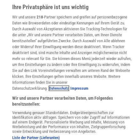
Impressum
Ihre Privatsphäre ist uns wichtig
WEITERE ANGEBOTE
Wir und unsere
218
-Partner speichern und greifen auf personenbezogene
Angebote für Schulen
Daten wie Browserdaten oder eindeutige Kennungen auf Ihrem Gerät zu.
Angebote für Institutionen
Durch Auswahl von Akzeptieren aktivieren Sie Tracking-Technologien für
Sprachen lernen mit Gymglish
die unter „Wir und unsere Partner verarbeiten Daten, um Ihnen Dienste
bereitzustellen“ aufgeführten Zwecke. Durch Auswahl von Alle ablehnen
Lexika
oder Widerruf Ihrer Einwilligung werden diese deaktiviert. Wenn Tracker
Für Spektrum schreiben
deaktiviert sind, sind manche Inhalte und Anzeigen möglicherweise nicht
Zugänglichkeitserklärung
mehr so relevant für Sie. Sie können dieses Menü jederzeit wieder aufrufen,
um Ihre Einstellungen zu ändern oder Ihre Einwilligung zu widerrufen, indem
WEBSEITEN
Sie auf den Link Voreinstellungen verwalten am unteren Rand der Webseite
KielSCN
klicken. Ihre Einstellungen gelten innerhalb unseres Website. Weitere
Wissenschaft in die Schulen
Informationen finden Sie in unserer
SciLogs
Datenschutzerklärung.
Datenschutz
Impressum
Wir und unsere Partner verarbeiten Daten, um Folgendes
bereitzustellen:
Uns finden Sie auch hier:
Verwendung genauer Standortdaten. Endgeräteeigenschaften zur
Identifikation aktiv abfragen. Speichern von oder Zugriff auf Informationen
auf einem Endgerät. Personalisierte Werbung und Inhalte, Messung von
Werbeleistung und der Performance von Inhalten, Zielgruppenforschung
sowie Entwicklung und Verbesserung von Angeboten.
Liste der Partner (Lieferanten)