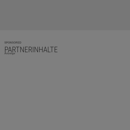
SPONSORED
PARTNERINHALTE
Anzeige