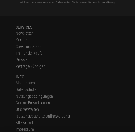
mit Ihren personenbezogenen Daten finden Sie in unserer
Datenschutzerklärung
.
SERVICES
Newsletter
Kontakt
Spektrum Shop
Im Handel kaufen
Presse
Verträge kündigen
INFO
Mediadaten
Datenschutz
Nutzungsbedingungen
Cookie-Einstellungen
Utiq verwalten
Nutzungsbasierte Onlinewerbung
Alle Artikel
Impressum