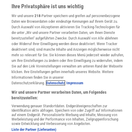
WEITERE ANGEBOTE
Ihre Privatsphäre ist uns wichtig
Angebote für Schulen
Wir und unsere
218
-Partner speichern und greifen auf personenbezogene
Angebote für Institutionen
Daten wie Browserdaten oder eindeutige Kennungen auf Ihrem Gerät zu.
Sprachen lernen mit Gymglish
Durch Auswahl von Akzeptieren aktivieren Sie Tracking-Technologien für
Lexika
die unter „Wir und unsere Partner verarbeiten Daten, um Ihnen Dienste
Für Spektrum schreiben
bereitzustellen“ aufgeführten Zwecke. Durch Auswahl von Alle ablehnen
Zugänglichkeitserklärung
oder Widerruf Ihrer Einwilligung werden diese deaktiviert. Wenn Tracker
deaktiviert sind, sind manche Inhalte und Anzeigen möglicherweise nicht
WEBSEITEN
mehr so relevant für Sie. Sie können dieses Menü jederzeit wieder aufrufen,
KielSCN
um Ihre Einstellungen zu ändern oder Ihre Einwilligung zu widerrufen, indem
Wissenschaft in die Schulen
Sie auf den Link Voreinstellungen verwalten am unteren Rand der Webseite
klicken. Ihre Einstellungen gelten innerhalb unseres Website. Weitere
SciLogs
Informationen finden Sie in unserer
Datenschutzerklärung.
Datenschutz
Impressum
Wir und unsere Partner verarbeiten Daten, um Folgendes
Uns finden Sie auch hier:
bereitzustellen:
Verwendung genauer Standortdaten. Endgeräteeigenschaften zur
Identifikation aktiv abfragen. Speichern von oder Zugriff auf Informationen
auf einem Endgerät. Personalisierte Werbung und Inhalte, Messung von
Werbeleistung und der Performance von Inhalten, Zielgruppenforschung
sowie Entwicklung und Verbesserung von Angeboten.
Liste der Partner (Lieferanten)