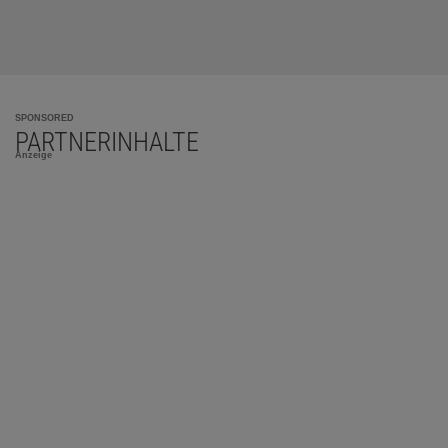
SPONSORED
PARTNERINHALTE
Anzeige