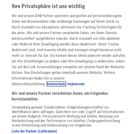
WEITERE ANGEBOTE
Ihre Privatsphäre ist uns wichtig
Angebote für Schulen
Wir und unsere
218
-Partner speichern und greifen auf personenbezogene
Angebote für Institutionen
Daten wie Browserdaten oder eindeutige Kennungen auf Ihrem Gerät zu.
Sprachen lernen mit Gymglish
Durch Auswahl von Akzeptieren aktivieren Sie Tracking-Technologien für
Lexika
die unter „Wir und unsere Partner verarbeiten Daten, um Ihnen Dienste
Für Spektrum schreiben
bereitzustellen“ aufgeführten Zwecke. Durch Auswahl von Alle ablehnen
Zugänglichkeitserklärung
oder Widerruf Ihrer Einwilligung werden diese deaktiviert. Wenn Tracker
deaktiviert sind, sind manche Inhalte und Anzeigen möglicherweise nicht
WEBSEITEN
mehr so relevant für Sie. Sie können dieses Menü jederzeit wieder aufrufen,
KielSCN
um Ihre Einstellungen zu ändern oder Ihre Einwilligung zu widerrufen, indem
Wissenschaft in die Schulen
Sie auf den Link Voreinstellungen verwalten am unteren Rand der Webseite
klicken. Ihre Einstellungen gelten innerhalb unseres Website. Weitere
SciLogs
Informationen finden Sie in unserer
Datenschutzerklärung.
Datenschutz
Impressum
Wir und unsere Partner verarbeiten Daten, um Folgendes
Uns finden Sie auch hier:
bereitzustellen:
Verwendung genauer Standortdaten. Endgeräteeigenschaften zur
Identifikation aktiv abfragen. Speichern von oder Zugriff auf Informationen
auf einem Endgerät. Personalisierte Werbung und Inhalte, Messung von
Werbeleistung und der Performance von Inhalten, Zielgruppenforschung
sowie Entwicklung und Verbesserung von Angeboten.
Liste der Partner (Lieferanten)