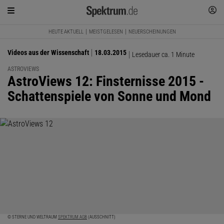
HEUTE AKTUELL
MEISTGELESEN
NEUERSCHEINUNGEN
Videos aus der Wissenschaft
18.03.2015
Lesedauer ca. 1 Minute
ASTROVIEWS
:
AstroViews 12: Finsternisse 2015 -
Schattenspiele von Sonne und Mond
© STERNE UND WELTRAUM
SPEKTRUM AGB
(AUSSCHNITT)