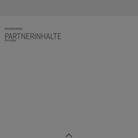
SPONSORED
PARTNERINHALTE
Anzeige