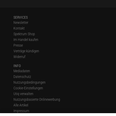
SERVICES
Newsletter
Kontakt
Spektrum Shop
Im Handel kaufen
Presse
Verträge kündigen
Widerruf
INFO
Mediadaten
Datenschutz
Nutzungsbedingungen
Cookie-Einstellungen
Utiq verwalten
Nutzungsbasierte Onlinewerbung
Alle Artikel
Impressum