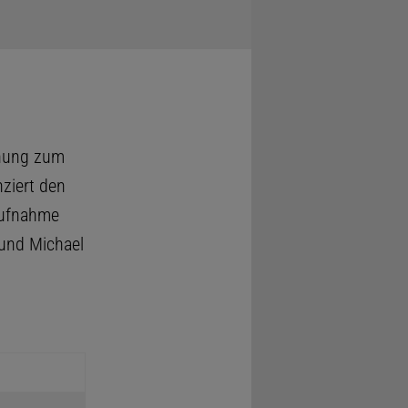
inung zum
nziert den
Aufnahme
und Michael