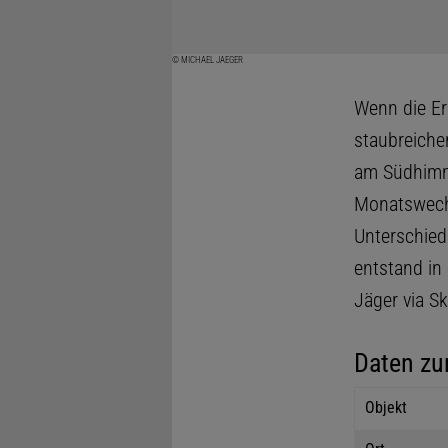
© MICHAEL JAEGER
Wenn die Er
staubreiche
am Südhimm
Monatswechs
Unterschied
entstand in
Jäger via S
Daten zu
Objekt