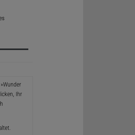
es
e »Wunder
icken, Ihr
ch
ltet.