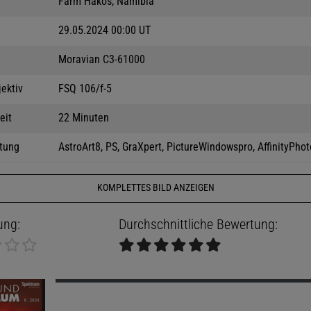
Farm Hakos, Namibia
29.05.2024 00:00 UT
Moravian C3-61000
jektiv
FSQ 106/f-5
eit
22 Minuten
tung
AstroArt8, PS, GraXpert, PictureWindowspro, AffinityPhot
KOMPLETTES BILD ANZEIGEN
ung:
Durchschnittliche Bewertung: