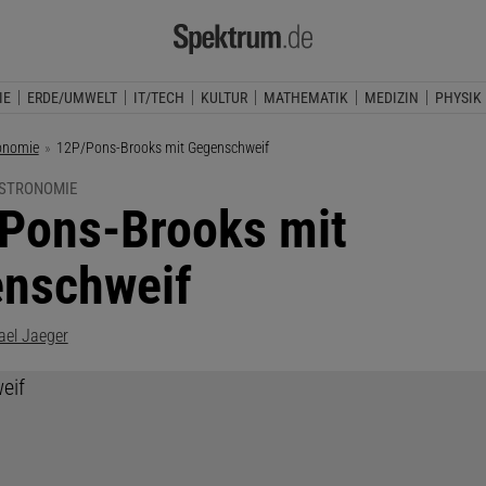
IE
ERDE/UMWELT
IT/TECH
KULTUR
MATHEMATIK
MEDIZIN
PHYSIK
onomie
Aktuelle Seite:
12P/Pons-Brooks mit Gegenschweif
ASTRONOMIE
Pons-Brooks mit
nschweif
ael Jaeger