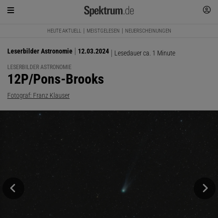
HEUTE AKTUELL
MEISTGELESEN
NEUERSCHEINUNGEN
Leserbilder Astronomie
12.03.2024
Lesedauer ca. 1 Minute
LESERBILDER ASTRONOMIE
:
12P/Pons-Brooks
Fotograf: Franz Klauser