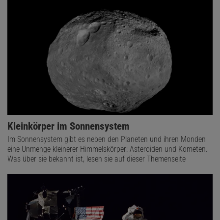
Kleinkörper im Sonnensystem
Im Sonnensystem gibt es neben den Planeten und ihren Monden
eine Unmenge kleinerer Himmelskörper: Asteroiden und Kometen.
Was über sie bekannt ist, lesen sie auf dieser Themenseite