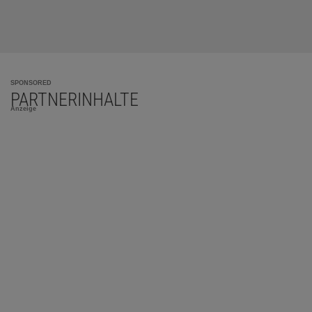
SPONSORED
PARTNERINHALTE
Anzeige