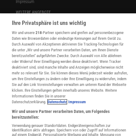
Impressum
WEITERE ANGEBOTE
Angebote für Schulen
Ihre Privatsphäre ist uns wichtig
Angebote für Institutionen
Sprachen lernen mit Gymglish
Wir und unsere
218
-Partner speichern und greifen auf personenbezogene
Lexika
Daten wie Browserdaten oder eindeutige Kennungen auf Ihrem Gerät zu.
Durch Auswahl von Akzeptieren aktivieren Sie Tracking-Technologien für
Für Spektrum schreiben
die unter „Wir und unsere Partner verarbeiten Daten, um Ihnen Dienste
Zugänglichkeitserklärung
bereitzustellen“ aufgeführten Zwecke. Durch Auswahl von Alle ablehnen
oder Widerruf Ihrer Einwilligung werden diese deaktiviert. Wenn Tracker
WEBSEITEN
deaktiviert sind, sind manche Inhalte und Anzeigen möglicherweise nicht
KielSCN
mehr so relevant für Sie. Sie können dieses Menü jederzeit wieder aufrufen,
Wissenschaft in die Schulen
um Ihre Einstellungen zu ändern oder Ihre Einwilligung zu widerrufen, indem
SciLogs
Sie auf den Link Voreinstellungen verwalten am unteren Rand der Webseite
klicken. Ihre Einstellungen gelten innerhalb unseres Website. Weitere
Informationen finden Sie in unserer
Datenschutzerklärung.
Datenschutz
Impressum
Uns finden Sie auch hier:
Wir und unsere Partner verarbeiten Daten, um Folgendes
bereitzustellen:
Verwendung genauer Standortdaten. Endgeräteeigenschaften zur
Identifikation aktiv abfragen. Speichern von oder Zugriff auf Informationen
auf einem Endgerät. Personalisierte Werbung und Inhalte, Messung von