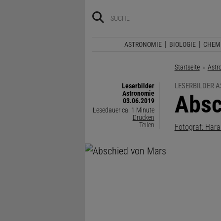
ASTRONOMIE
BIOLOGIE
CHEM
Startseite
Astr
LESERBILDER 
Leserbilder
Astronomie
:
Absc
03.06.2019
Lesedauer ca. 1 Minute
Drucken
Teilen
Fotograf: Hara