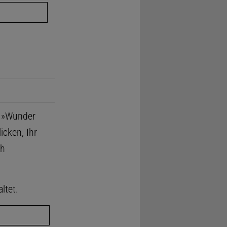
e »Wunder
icken, Ihr
ch
ltet.