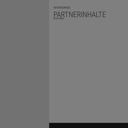
SPONSORED
PARTNERINHALTE
Anzeige