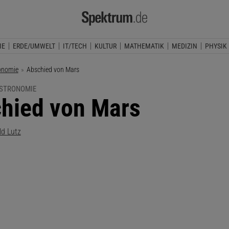
IE
ERDE/UMWELT
IT/TECH
KULTUR
MATHEMATIK
MEDIZIN
PHYSIK
onomie
Aktuelle Seite:
Abschied von Mars
ASTRONOMIE
hied von Mars
ld Lutz