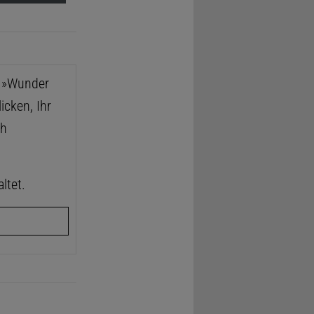
e »Wunder
icken, Ihr
ch
ltet.