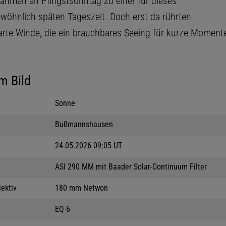
hmen an Pfingstsonntag zu einer für dieses
öhnlich späten Tageszeit. Doch erst da rührten
zarte Winde, die ein brauchbares Seeing für kurze Moment
m Bild
Sonne
Bußmannshausen
24.05.2026 09:05 UT
ASI 290 MM mit Baader Solar-Continuum Filter
jektiv
180 mm Netwon
EQ 6