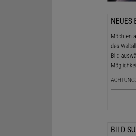
NEUES 
Möchten au
des Weltal
Bild auswä
Möglichkei
ACHTUNG: D
BILD S