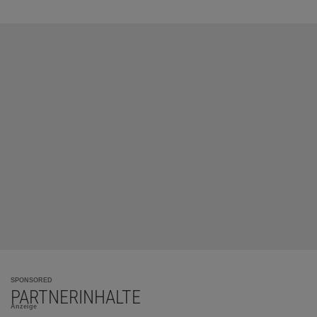
SPONSORED
PARTNERINHALTE
Anzeige