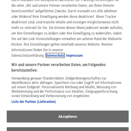
die unter „Wir und unsere Partner verarbeiten Daten, um Ihnen Dienste
WEBSEITEN
bereitzustellen“ aufgeführten Zwecke. Durch Auswahl von Alle ablehnen
KielSCN
oder Widerruf Ihrer Einwilligung werden diese deaktiviert. Wenn Tracker
Wissenschaft in die Schulen
deaktiviert sind, sind manche Inhalte und Anzeigen möglicherweise nicht
mehr so relevant für Sie. Sie können dieses Menü jederzeit wieder aufrufen,
SciLogs
um Ihre Einstellungen zu ändern oder Ihre Einwilligung zu widerrufen, indem
Sie auf den Link Voreinstellungen verwalten am unteren Rand der Webseite
klicken. Ihre Einstellungen gelten innerhalb unseres Website. Weitere
Informationen finden Sie in unserer
Uns finden Sie auch hier:
Datenschutzerklärung.
Datenschutz
Impressum
Wir und unsere Partner verarbeiten Daten, um Folgendes
bereitzustellen:
Verwendung genauer Standortdaten. Endgeräteeigenschaften zur
Identifikation aktiv abfragen. Speichern von oder Zugriff auf Informationen
auf einem Endgerät. Personalisierte Werbung und Inhalte, Messung von
Werbeleistung und der Performance von Inhalten, Zielgruppenforschung
sowie Entwicklung und Verbesserung von Angeboten.
Liste der Partner (Lieferanten)
Akzeptieren