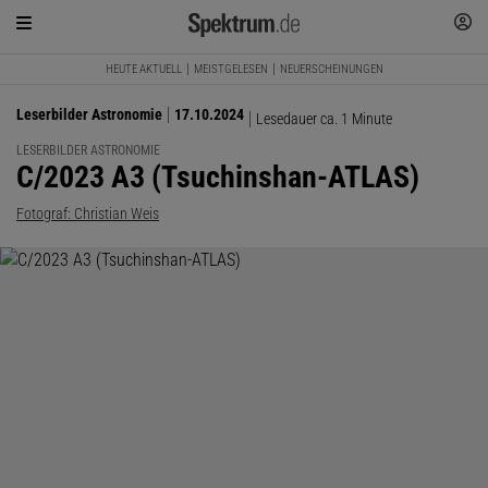
HEUTE AKTUELL
MEISTGELESEN
NEUERSCHEINUNGEN
Leserbilder Astronomie
17.10.2024
Lesedauer ca. 1 Minute
LESERBILDER ASTRONOMIE
:
C/2023 A3 (Tsuchinshan-ATLAS)
Fotograf: Christian Weis