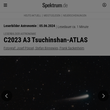
HEUTE AKTUELL
MEISTGELESEN
NEUERSCHEINUNGEN
Leserbilder Astronomie
05.06.2024
Lesedauer ca. 1 Minute
LESERBILDER ASTRONOMIE
:
C2023 A3 Tsuchinshan-ATLAS
Fotograf: Josef Pöpsel, Stefan Binnewies, Frank Sackenheim