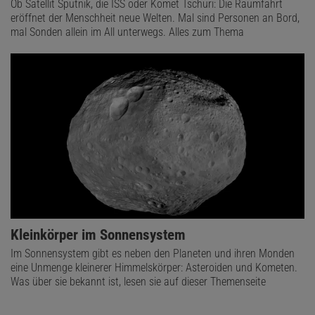
Ob Satellit Sputnik, die ISS oder Komet Tschuri: Die Raumfahrt
eröffnet der Menschheit neue Welten. Mal sind Personen an Bord,
mal Sonden allein im All unterwegs. Alles zum Thema
Kleinkörper im Sonnensystem
Im Sonnensystem gibt es neben den Planeten und ihren Monden
eine Unmenge kleinerer Himmelskörper: Asteroiden und Kometen.
Was über sie bekannt ist, lesen sie auf dieser Themenseite