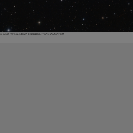
© JOSEF PÖPSEL, STEFAN BINNEWIES, FRANK SACKENHEIM