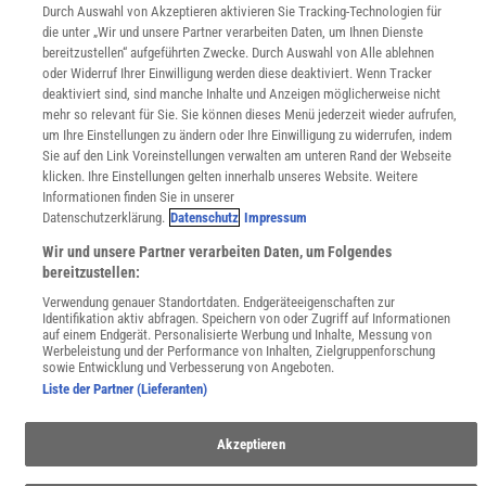
Für Spektrum schreiben
Durch Auswahl von Akzeptieren aktivieren Sie Tracking-Technologien für
Zugänglichkeitserklärung
die unter „Wir und unsere Partner verarbeiten Daten, um Ihnen Dienste
bereitzustellen“ aufgeführten Zwecke. Durch Auswahl von Alle ablehnen
WEBSEITEN
oder Widerruf Ihrer Einwilligung werden diese deaktiviert. Wenn Tracker
KielSCN
deaktiviert sind, sind manche Inhalte und Anzeigen möglicherweise nicht
Wissenschaft in die Schulen
mehr so relevant für Sie. Sie können dieses Menü jederzeit wieder aufrufen,
SciLogs
um Ihre Einstellungen zu ändern oder Ihre Einwilligung zu widerrufen, indem
Sie auf den Link Voreinstellungen verwalten am unteren Rand der Webseite
klicken. Ihre Einstellungen gelten innerhalb unseres Website. Weitere
Informationen finden Sie in unserer
Uns finden Sie auch hier:
Datenschutzerklärung.
Datenschutz
Impressum
Wir und unsere Partner verarbeiten Daten, um Folgendes
bereitzustellen:
Verwendung genauer Standortdaten. Endgeräteeigenschaften zur
Identifikation aktiv abfragen. Speichern von oder Zugriff auf Informationen
auf einem Endgerät. Personalisierte Werbung und Inhalte, Messung von
Werbeleistung und der Performance von Inhalten, Zielgruppenforschung
sowie Entwicklung und Verbesserung von Angeboten.
Liste der Partner (Lieferanten)
Akzeptieren