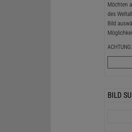
Möchten au
des Weltal
Bild auswä
Möglichkei
ACHTUNG: D
BILD S
Suchbegrif