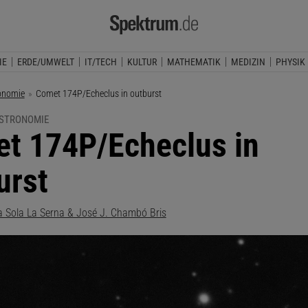
IE
ERDE/UMWELT
IT/TECH
KULTUR
MATHEMATIK
MEDIZIN
PHYSIK
onomie
Aktuelle Seite:
Comet 174P/Echeclus in outburst
ASTRONOMIE
t 174P/Echeclus in
urst
a Sola La Serna & José J. Chambó Bris