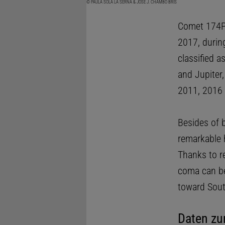
© PAULA SOLA LA SERNA & JOSÉ J. CHAMBÓ BRIS
Comet 174P
2017, during
classified a
and Jupiter,
2011, 2016 
Besides of 
remarkable 
Thanks to re
coma can be
toward Sout
Daten zu