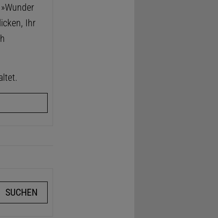
e »Wunder
icken, Ihr
ch
ltet.