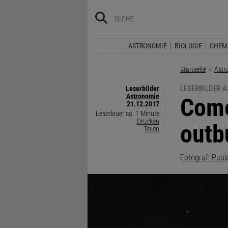
ASTRONOMIE
BIOLOGIE
CHEM
Startseite
Astr
LESERBILDER 
Leserbilder
Astronomie
:
Come
21.12.2017
Lesedauer ca. 1 Minute
Drucken
outb
Teilen
Fotograf: Paul