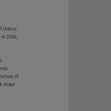
of Uranus
s in 2006,
t
onds.
ructure of
rk shape