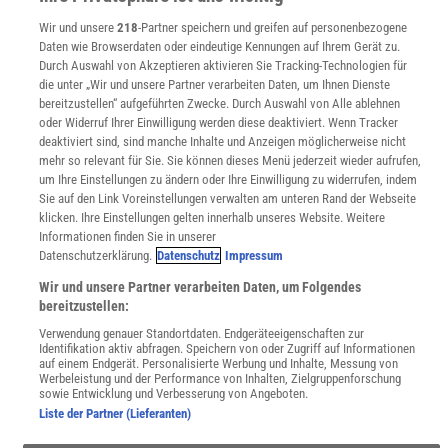
Angebote für Institutionen
Wir und unsere
218
-Partner speichern und greifen auf personenbezogene
Sprachen lernen mit Gymglish
Daten wie Browserdaten oder eindeutige Kennungen auf Ihrem Gerät zu.
Lexika
Durch Auswahl von Akzeptieren aktivieren Sie Tracking-Technologien für
Für Spektrum schreiben
die unter „Wir und unsere Partner verarbeiten Daten, um Ihnen Dienste
bereitzustellen“ aufgeführten Zwecke. Durch Auswahl von Alle ablehnen
Zugänglichkeitserklärung
oder Widerruf Ihrer Einwilligung werden diese deaktiviert. Wenn Tracker
WEBSEITEN
deaktiviert sind, sind manche Inhalte und Anzeigen möglicherweise nicht
KielSCN
mehr so relevant für Sie. Sie können dieses Menü jederzeit wieder aufrufen,
um Ihre Einstellungen zu ändern oder Ihre Einwilligung zu widerrufen, indem
Wissenschaft in die Schulen
Sie auf den Link Voreinstellungen verwalten am unteren Rand der Webseite
SciLogs
klicken. Ihre Einstellungen gelten innerhalb unseres Website. Weitere
Informationen finden Sie in unserer
Datenschutzerklärung.
Datenschutz
Impressum
Uns finden Sie auch hier:
Wir und unsere Partner verarbeiten Daten, um Folgendes
bereitzustellen:
Verwendung genauer Standortdaten. Endgeräteeigenschaften zur
Identifikation aktiv abfragen. Speichern von oder Zugriff auf Informationen
auf einem Endgerät. Personalisierte Werbung und Inhalte, Messung von
Werbeleistung und der Performance von Inhalten, Zielgruppenforschung
sowie Entwicklung und Verbesserung von Angeboten.
Liste der Partner (Lieferanten)