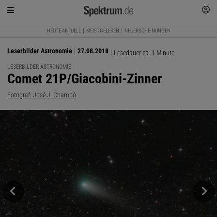
HEUTE AKTUELL
MEISTGELESEN
NEUERSCHEINUNGEN
Leserbilder Astronomie
27.08.2018
Lesedauer ca. 1 Minute
LESERBILDER ASTRONOMIE
:
Comet 21P/Giacobini-Zinner
Fotograf: José J. Chambó