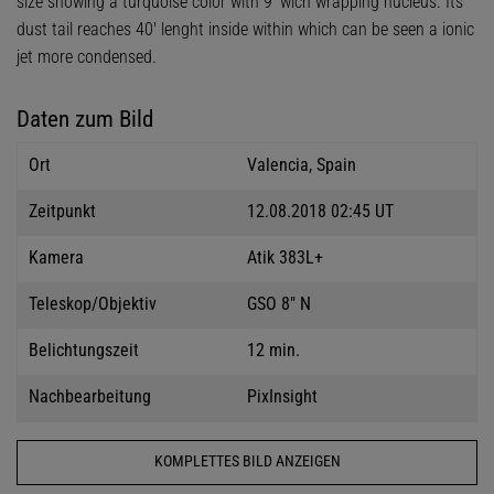
size showing a turquoise color with 9' wich wrapping nucleus. Its
dust tail reaches 40' lenght inside within which can be seen a ionic
jet more condensed.
Daten zum Bild
Ort
Valencia, Spain
Zeitpunkt
12.08.2018 02:45 UT
Kamera
Atik 383L+
Teleskop/Objektiv
GSO 8" N
Belichtungszeit
12 min.
Nachbearbeitung
PixInsight
KOMPLETTES BILD ANZEIGEN