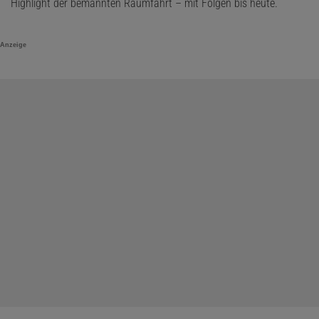
Highlight der bemannten Raumfahrt – mit Folgen bis heute.
Anzeige