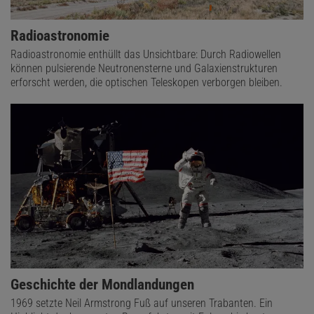
Radioastronomie
Radioastronomie enthüllt das Unsichtbare: Durch Radiowellen
können pulsierende Neutronensterne und Galaxienstrukturen
erforscht werden, die optischen Teleskopen verborgen bleiben.
Geschichte der Mondlandungen
1969 setzte Neil Armstrong Fuß auf unseren Trabanten. Ein