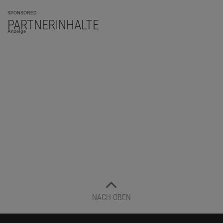
SPONSORED
PARTNERINHALTE
Anzeige
NACH OBEN