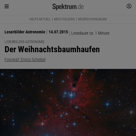
HEUTE AKTUELL
MEISTGELESEN
NEUERSCHEINUNGEN
Leserbilder Astronomie
14.07.2015
Lesedauer ca. 1 Minute
LESERBILDER ASTRONOMIE
:
Der Weihnachtsbaumhaufen
Fotograf: Enrico Scheibel