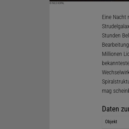
© NILS KOPAL
Eine Nacht 
Strudelgala
Stunden Bel
Bearbeitung
Millionen L
bekannteste
Wechselwirk
Spiralstruk
mag scheinba
Daten zu
Objekt