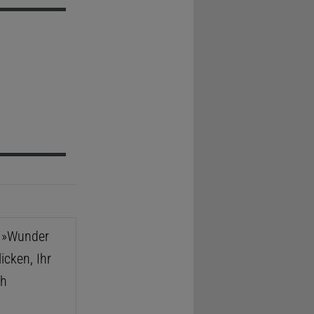
e »Wunder
icken, Ihr
ch