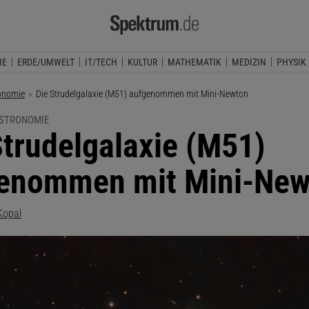
IE
ERDE/UMWELT
IT/TECH
KULTUR
MATHEMATIK
MEDIZIN
PHYSIK
onomie
Aktuelle Seite:
Die Strudelgalaxie (M51) aufgenommen mit Mini-Newton
ASTRONOMIE
Strudelgalaxie (M51)
enommen mit Mini-New
Kopal