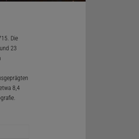
15. Die
rund 23
n
ausgeprägten
 etwa 8,4
grafie.