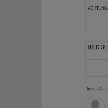
ACHTUNG: D
BILD S
Suchbegrif
Diesen Arti