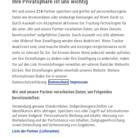
Ihre Privatsphäre ist uns wichtig
Sprachen lernen mit Gymglish
Wir und unsere
218
-Partner speichern und greifen auf personenbezogene
Lexika
Daten wie Browserdaten oder eindeutige Kennungen auf Ihrem Gerät zu.
Für Spektrum schreiben
Durch Auswahl von Akzeptieren aktivieren Sie Tracking-Technologien für
Zugänglichkeitserklärung
die unter „Wir und unsere Partner verarbeiten Daten, um Ihnen Dienste
bereitzustellen“ aufgeführten Zwecke. Durch Auswahl von Alle ablehnen
WEBSEITEN
oder Widerruf Ihrer Einwilligung werden diese deaktiviert. Wenn Tracker
KielSCN
deaktiviert sind, sind manche Inhalte und Anzeigen möglicherweise nicht
Wissenschaft in die Schulen
mehr so relevant für Sie. Sie können dieses Menü jederzeit wieder aufrufen,
SciLogs
um Ihre Einstellungen zu ändern oder Ihre Einwilligung zu widerrufen, indem
Sie auf den Link Voreinstellungen verwalten am unteren Rand der Webseite
klicken. Ihre Einstellungen gelten innerhalb unseres Website. Weitere
Informationen finden Sie in unserer
Uns finden Sie auch hier:
Datenschutzerklärung.
Datenschutz
Impressum
Wir und unsere Partner verarbeiten Daten, um Folgendes
bereitzustellen:
Verwendung genauer Standortdaten. Endgeräteeigenschaften zur
Identifikation aktiv abfragen. Speichern von oder Zugriff auf Informationen
auf einem Endgerät. Personalisierte Werbung und Inhalte, Messung von
Werbeleistung und der Performance von Inhalten, Zielgruppenforschung
sowie Entwicklung und Verbesserung von Angeboten.
Liste der Partner (Lieferanten)