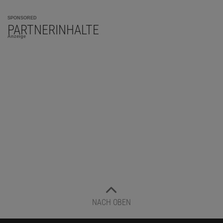
SPONSORED
PARTNERINHALTE
Anzeige
NACH OBEN