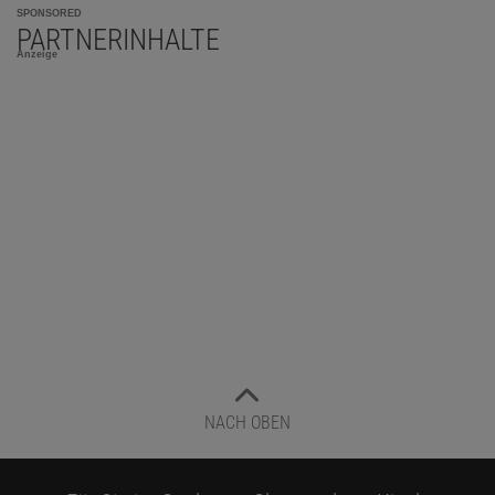
SPONSORED
PARTNERINHALTE
Anzeige
NACH OBEN