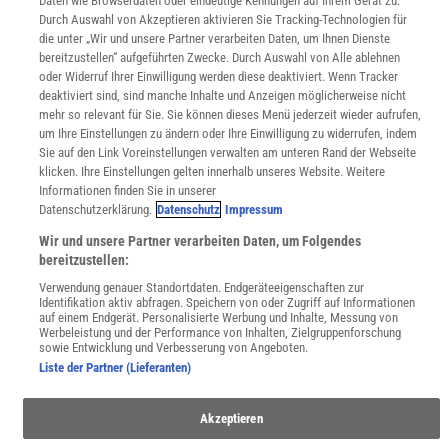
Daten wie Browserdaten oder eindeutige Kennungen auf Ihrem Gerät zu.
Lexika
Durch Auswahl von Akzeptieren aktivieren Sie Tracking-Technologien für
die unter „Wir und unsere Partner verarbeiten Daten, um Ihnen Dienste
Für Spektrum schreiben
bereitzustellen“ aufgeführten Zwecke. Durch Auswahl von Alle ablehnen
Zugänglichkeitserklärung
oder Widerruf Ihrer Einwilligung werden diese deaktiviert. Wenn Tracker
deaktiviert sind, sind manche Inhalte und Anzeigen möglicherweise nicht
WEBSEITEN
mehr so relevant für Sie. Sie können dieses Menü jederzeit wieder aufrufen,
KielSCN
um Ihre Einstellungen zu ändern oder Ihre Einwilligung zu widerrufen, indem
Wissenschaft in die Schulen
Sie auf den Link Voreinstellungen verwalten am unteren Rand der Webseite
SciLogs
klicken. Ihre Einstellungen gelten innerhalb unseres Website. Weitere
Informationen finden Sie in unserer
Datenschutzerklärung.
Datenschutz
Impressum
Uns finden Sie auch hier:
Wir und unsere Partner verarbeiten Daten, um Folgendes
bereitzustellen:
Verwendung genauer Standortdaten. Endgeräteeigenschaften zur
Identifikation aktiv abfragen. Speichern von oder Zugriff auf Informationen
auf einem Endgerät. Personalisierte Werbung und Inhalte, Messung von
Werbeleistung und der Performance von Inhalten, Zielgruppenforschung
sowie Entwicklung und Verbesserung von Angeboten.
Liste der Partner (Lieferanten)
Akzeptieren