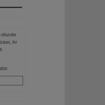
e »Wunder
icken, Ihr
ch
ltet.