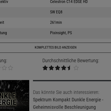
jektiv
Celestron C14 EDGE HD
SW EQ8
eit
261min
tung
Pixinsight, PS
KOMPLETTES BILD ANZEIGEN
ung:
Durchschnittliche Bewertung:
Das könnte Sie auch interessieren:
Spektrum Kompakt
Dunkle Energie -
Geheimnisvolle Beschleunigung