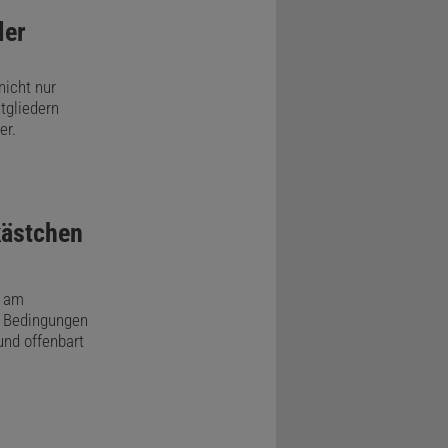
ler
icht nur
tgliedern
er.
kästchen
3 am
n Bedingungen
und offenbart