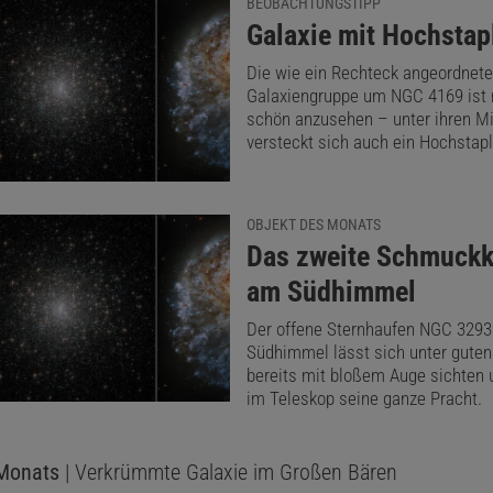
BEOBACHTUNGSTIPP
:
Galaxie mit Hochstap
Die wie ein Rechteck angeordnete
Galaxiengruppe um NGC 4169 ist n
schön anzusehen – unter ihren Mi
versteckt sich auch ein Hochstapl
OBJEKT DES MONATS
:
Das zweite Schmuck
am Südhimmel
Der offene Sternhaufen NGC 329
Südhimmel lässt sich unter gute
bereits mit bloßem Auge sichten 
im Teleskop seine ganze Pracht.
 Monats
| Verkrümmte Galaxie im Großen Bären