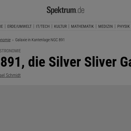
IE
ERDE/UMWELT
IT/TECH
KULTUR
MATHEMATIK
MEDIZIN
PHYSIK
onomie
Aktuelle Seite:
Galaxie in Kantenlage NGC 891
ASTRONOMIE
891, die Silver Sliver G
ael Schmidt