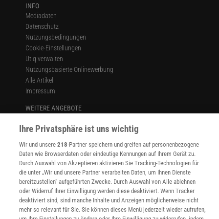
INFO
Mediadaten
Datenschutz
Nutzungsbedingungen
Cookie-Einstellungen
Utiq verwalten
Nutzungsbasierte Onlinewerbung
Alle Artikel
Impressum
WEITERE ANGEBOTE
Angebote für Schulen
Ihre Privatsphäre ist uns wichtig
Angebote für Institutionen
Sprachen lernen mit Gymglish
Wir und unsere
218
-Partner speichern und greifen auf personenbezogene
Lexika
Daten wie Browserdaten oder eindeutige Kennungen auf Ihrem Gerät zu.
Für Spektrum schreiben
Durch Auswahl von Akzeptieren aktivieren Sie Tracking-Technologien für
Zugänglichkeitserklärung
die unter „Wir und unsere Partner verarbeiten Daten, um Ihnen Dienste
bereitzustellen“ aufgeführten Zwecke. Durch Auswahl von Alle ablehnen
WEBSEITEN
oder Widerruf Ihrer Einwilligung werden diese deaktiviert. Wenn Tracker
KielSCN
deaktiviert sind, sind manche Inhalte und Anzeigen möglicherweise nicht
Wissenschaft in die Schulen
mehr so relevant für Sie. Sie können dieses Menü jederzeit wieder aufrufen,
um Ihre Einstellungen zu ändern oder Ihre Einwilligung zu widerrufen, indem