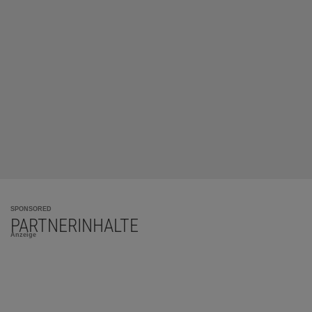
SPONSORED
PARTNERINHALTE
Anzeige