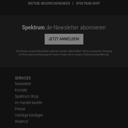
WEITERE NEUERSCHEINUNGEN
SPEKTRUM SHOP
Spektrum
.de-Newsletter abonnieren
JETZT ANMELDEN!
Sie können unsere Newsletter jederzeit wieder abbestellen. Infos zu unserem Umgang
mit Ihren personenbezogenen Daten finden Sie in unserer
Datenschutzerklärung
.
SERVICES
Newsletter
Kontakt
Spektrum Shop
Im Handel kaufen
Presse
Verträge kündigen
Widerruf