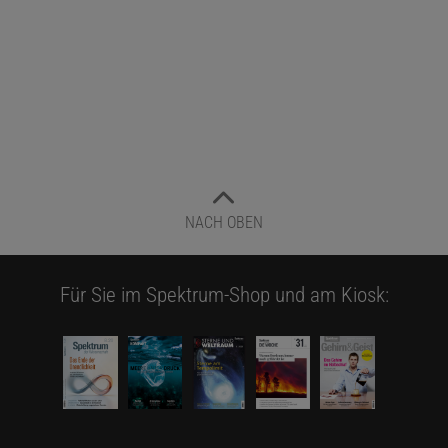
NACH OBEN
Für Sie im Spektrum-Shop und am Kiosk: