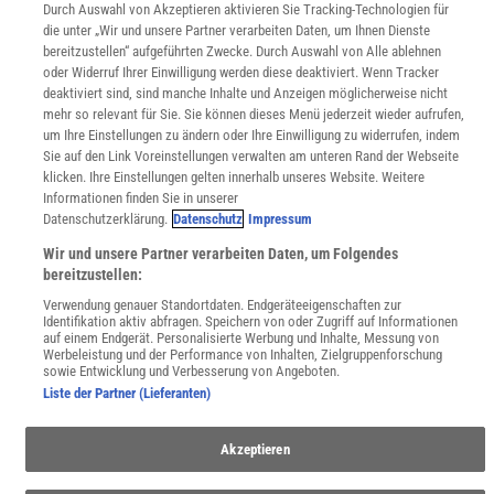
Durch Auswahl von Akzeptieren aktivieren Sie Tracking-Technologien für
Zugänglichkeitserklärung
die unter „Wir und unsere Partner verarbeiten Daten, um Ihnen Dienste
bereitzustellen“ aufgeführten Zwecke. Durch Auswahl von Alle ablehnen
WEBSEITEN
oder Widerruf Ihrer Einwilligung werden diese deaktiviert. Wenn Tracker
KielSCN
deaktiviert sind, sind manche Inhalte und Anzeigen möglicherweise nicht
Wissenschaft in die Schulen
mehr so relevant für Sie. Sie können dieses Menü jederzeit wieder aufrufen,
SciLogs
um Ihre Einstellungen zu ändern oder Ihre Einwilligung zu widerrufen, indem
Sie auf den Link Voreinstellungen verwalten am unteren Rand der Webseite
klicken. Ihre Einstellungen gelten innerhalb unseres Website. Weitere
Informationen finden Sie in unserer
Uns finden Sie auch hier:
Datenschutzerklärung.
Datenschutz
Impressum
Wir und unsere Partner verarbeiten Daten, um Folgendes
bereitzustellen:
Verwendung genauer Standortdaten. Endgeräteeigenschaften zur
Identifikation aktiv abfragen. Speichern von oder Zugriff auf Informationen
auf einem Endgerät. Personalisierte Werbung und Inhalte, Messung von
Werbeleistung und der Performance von Inhalten, Zielgruppenforschung
sowie Entwicklung und Verbesserung von Angeboten.
Liste der Partner (Lieferanten)
Akzeptieren