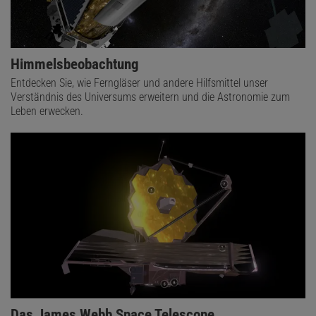
Himmelsbeobachtung
Entdecken Sie, wie Ferngläser und andere Hilfsmittel unser
Verständnis des Universums erweitern und die Astronomie zum
Leben erwecken.
Das James Webb Space Telescope