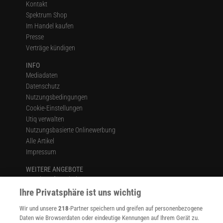
Kontakt
Spektrum Shop
Im Handel kaufen
Presse
Verträge kündigen
INFO
Mediadaten
Datenschutz
Nutzungsbedingungen
Cookie-Einstellungen
Utiq verwalten
Nutzungsbasierte Onlinewerbung
Alle Artikel
Impressum
WEITERE ANGEBOTE
Angebote für Schulen
Angebote für Institutionen
Ihre Privatsphäre ist uns wichtig
Sprachen lernen mit Gymglish
Wir und unsere
218
-Partner speichern und greifen auf personenbezogene
Lexika
Daten wie Browserdaten oder eindeutige Kennungen auf Ihrem Gerät zu.
Für Spektrum schreiben