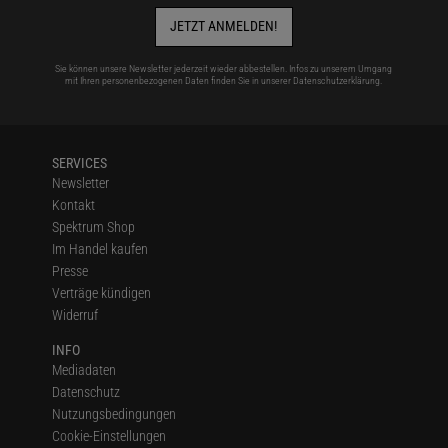
JETZT ANMELDEN!
Sie können unsere Newsletter jederzeit wieder abbestellen. Infos zu unserem Umgang
mit Ihren personenbezogenen Daten finden Sie in unserer
Datenschutzerklärung
.
SERVICES
Newsletter
Kontakt
Spektrum Shop
Im Handel kaufen
Presse
Verträge kündigen
Widerruf
INFO
Mediadaten
Datenschutz
Nutzungsbedingungen
Cookie-Einstellungen