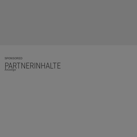
SPONSORED
PARTNERINHALTE
Anzeige