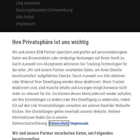
Utiq verwalten
Nutzungsbasierte Onlinewerbung
Alle Artikel
Impressum
WEITERE ANGEBOTE
Ihre Privatsphäre ist uns wichtig
Angebote für Schulen
Angebote für Institutionen
Wir und unsere
218
-Partner speichern und greifen auf personenbezogene
Sprachen lernen mit Gymglish
Daten wie Browserdaten oder eindeutige Kennungen auf Ihrem Gerät zu.
Lexika
Durch Auswahl von Akzeptieren aktivieren Sie Tracking-Technologien für
Für Spektrum schreiben
die unter „Wir und unsere Partner verarbeiten Daten, um Ihnen Dienste
Zugänglichkeitserklärung
bereitzustellen“ aufgeführten Zwecke. Durch Auswahl von Alle ablehnen
oder Widerruf Ihrer Einwilligung werden diese deaktiviert. Wenn Tracker
WEBSEITEN
deaktiviert sind, sind manche Inhalte und Anzeigen möglicherweise nicht
KielSCN
mehr so relevant für Sie. Sie können dieses Menü jederzeit wieder aufrufen,
Wissenschaft in die Schulen
um Ihre Einstellungen zu ändern oder Ihre Einwilligung zu widerrufen, indem
Sie auf den Link Voreinstellungen verwalten am unteren Rand der Webseite
SciLogs
klicken. Ihre Einstellungen gelten innerhalb unseres Website. Weitere
Informationen finden Sie in unserer
Datenschutzerklärung.
Datenschutz
Impressum
Uns finden Sie auch hier:
Wir und unsere Partner verarbeiten Daten, um Folgendes
bereitzustellen: