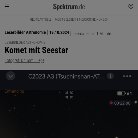
HEUTE AKTUELL
MEISTGELESEN
NEUERSCHEINUNGEN
Leserbilder Astronomie
19.10.2024
Lesedauer ca. 1 Minute
LESERBILDER ASTRONOMIE
:
Komet mit Seestar
Fotograf: Dr. Tom Fliege