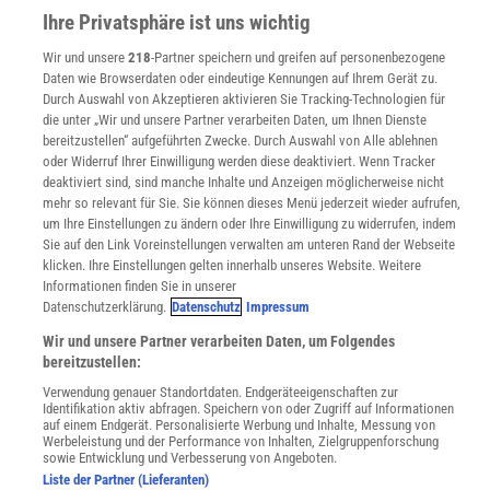
Ihre Privatsphäre ist uns wichtig
Sprachen lernen mit Gymglish
Lexika
Wir und unsere
218
-Partner speichern und greifen auf personenbezogene
Für Spektrum schreiben
Daten wie Browserdaten oder eindeutige Kennungen auf Ihrem Gerät zu.
Zugänglichkeitserklärung
Durch Auswahl von Akzeptieren aktivieren Sie Tracking-Technologien für
die unter „Wir und unsere Partner verarbeiten Daten, um Ihnen Dienste
WEBSEITEN
bereitzustellen“ aufgeführten Zwecke. Durch Auswahl von Alle ablehnen
KielSCN
oder Widerruf Ihrer Einwilligung werden diese deaktiviert. Wenn Tracker
Wissenschaft in die Schulen
deaktiviert sind, sind manche Inhalte und Anzeigen möglicherweise nicht
mehr so relevant für Sie. Sie können dieses Menü jederzeit wieder aufrufen,
SciLogs
um Ihre Einstellungen zu ändern oder Ihre Einwilligung zu widerrufen, indem
Sie auf den Link Voreinstellungen verwalten am unteren Rand der Webseite
klicken. Ihre Einstellungen gelten innerhalb unseres Website. Weitere
Informationen finden Sie in unserer
Uns finden Sie auch hier:
Datenschutzerklärung.
Datenschutz
Impressum
Wir und unsere Partner verarbeiten Daten, um Folgendes
bereitzustellen:
Verwendung genauer Standortdaten. Endgeräteeigenschaften zur
Identifikation aktiv abfragen. Speichern von oder Zugriff auf Informationen
auf einem Endgerät. Personalisierte Werbung und Inhalte, Messung von
Werbeleistung und der Performance von Inhalten, Zielgruppenforschung
sowie Entwicklung und Verbesserung von Angeboten.
Liste der Partner (Lieferanten)