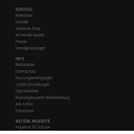
SERVICES
Newsletter
Kontakt
Spektrum Shop
Im Handel kaufen
Presse
Verträge kündigen
INFO
Mediadaten
Datenschutz
Nutzungsbedingungen
Cookie-Einstellungen
Utiq verwalten
Nutzungsbasierte Onlinewerbung
Alle Artikel
Impressum
WEITERE ANGEBOTE
Angebote für Schulen
Angebote für Institutionen