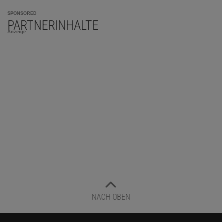
SPONSORED
PARTNERINHALTE
Anzeige
NACH OBEN