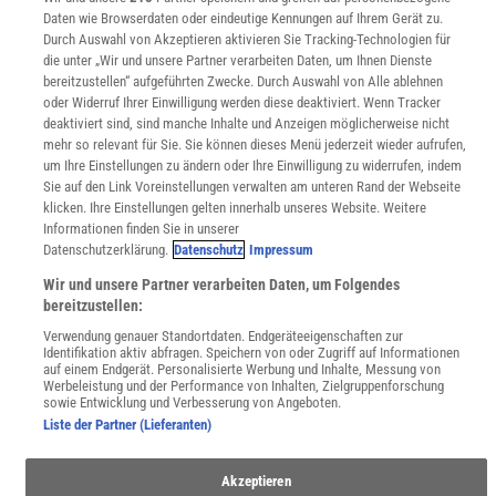
Sprachen lernen mit Gymglish
Daten wie Browserdaten oder eindeutige Kennungen auf Ihrem Gerät zu.
Lexika
Durch Auswahl von Akzeptieren aktivieren Sie Tracking-Technologien für
die unter „Wir und unsere Partner verarbeiten Daten, um Ihnen Dienste
Für Spektrum schreiben
bereitzustellen“ aufgeführten Zwecke. Durch Auswahl von Alle ablehnen
Zugänglichkeitserklärung
oder Widerruf Ihrer Einwilligung werden diese deaktiviert. Wenn Tracker
deaktiviert sind, sind manche Inhalte und Anzeigen möglicherweise nicht
WEBSEITEN
mehr so relevant für Sie. Sie können dieses Menü jederzeit wieder aufrufen,
KielSCN
um Ihre Einstellungen zu ändern oder Ihre Einwilligung zu widerrufen, indem
Wissenschaft in die Schulen
Sie auf den Link Voreinstellungen verwalten am unteren Rand der Webseite
SciLogs
klicken. Ihre Einstellungen gelten innerhalb unseres Website. Weitere
Informationen finden Sie in unserer
Datenschutzerklärung.
Datenschutz
Impressum
Uns finden Sie auch hier:
Wir und unsere Partner verarbeiten Daten, um Folgendes
bereitzustellen:
Verwendung genauer Standortdaten. Endgeräteeigenschaften zur
Identifikation aktiv abfragen. Speichern von oder Zugriff auf Informationen
auf einem Endgerät. Personalisierte Werbung und Inhalte, Messung von
Werbeleistung und der Performance von Inhalten, Zielgruppenforschung
sowie Entwicklung und Verbesserung von Angeboten.
Liste der Partner (Lieferanten)
Akzeptieren