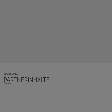
SPONSORED
PARTNERINHALTE
Anzeige