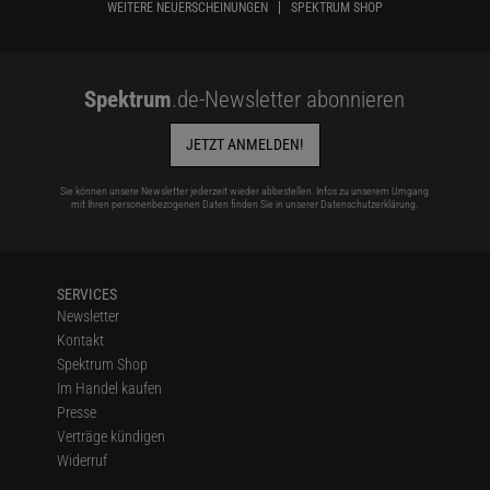
WEITERE NEUERSCHEINUNGEN
SPEKTRUM SHOP
Spektrum
.de-Newsletter abonnieren
JETZT ANMELDEN!
Sie können unsere Newsletter jederzeit wieder abbestellen. Infos zu unserem Umgang
mit Ihren personenbezogenen Daten finden Sie in unserer
Datenschutzerklärung
.
SERVICES
Newsletter
Kontakt
Spektrum Shop
Im Handel kaufen
Presse
Verträge kündigen
Widerruf