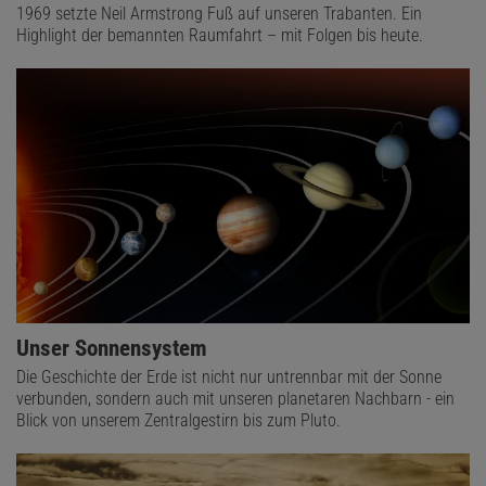
1969 setzte Neil Armstrong Fuß auf unseren Trabanten. Ein
Highlight der bemannten Raumfahrt – mit Folgen bis heute.
Unser Sonnensystem
Die Geschichte der Erde ist nicht nur untrennbar mit der Sonne
verbunden, sondern auch mit unseren planetaren Nachbarn - ein
Blick von unserem Zentralgestirn bis zum Pluto.