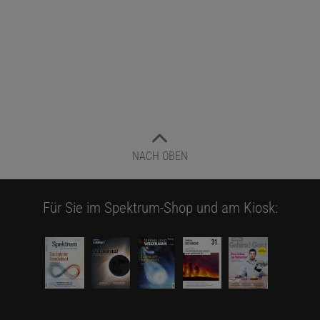
NACH OBEN
Für Sie im Spektrum-Shop und am Kiosk: