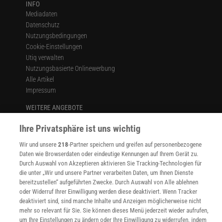
INFO
Mediadaten
Datenschutz
Nutzungsbedingungen
Cookie-Einstellungen
Utiq verwalten
Nutzungsbasierte Onlinewerbung
Alle Artikel
Impressum
WEITERE ANGEBOTE
Angebote für Schulen
Ihre Privatsphäre ist uns wichtig
Angebote für Institutionen
Sprachen lernen mit Gymglish
Wir und unsere
218
-Partner speichern und greifen auf personenbezogene
Lexika
Daten wie Browserdaten oder eindeutige Kennungen auf Ihrem Gerät zu.
Für Spektrum schreiben
Durch Auswahl von Akzeptieren aktivieren Sie Tracking-Technologien für
Zugänglichkeitserklärung
die unter „Wir und unsere Partner verarbeiten Daten, um Ihnen Dienste
bereitzustellen“ aufgeführten Zwecke. Durch Auswahl von Alle ablehnen
WEBSEITEN
oder Widerruf Ihrer Einwilligung werden diese deaktiviert. Wenn Tracker
KielSCN
deaktiviert sind, sind manche Inhalte und Anzeigen möglicherweise nicht
Wissenschaft in die Schulen
mehr so relevant für Sie. Sie können dieses Menü jederzeit wieder aufrufen,
um Ihre Einstellungen zu ändern oder Ihre Einwilligung zu widerrufen, indem
SciLogs