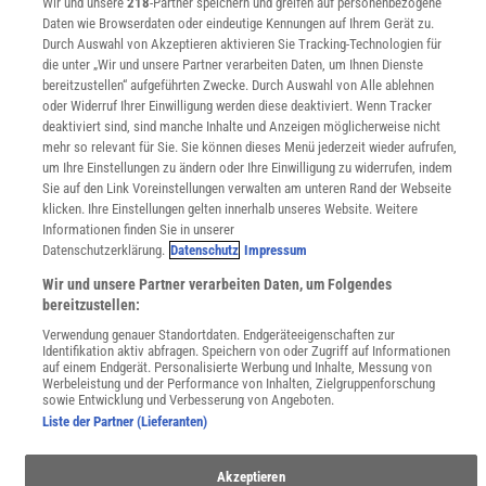
Wir und unsere
218
-Partner speichern und greifen auf personenbezogene
Lexika
Daten wie Browserdaten oder eindeutige Kennungen auf Ihrem Gerät zu.
Für Spektrum schreiben
Durch Auswahl von Akzeptieren aktivieren Sie Tracking-Technologien für
Zugänglichkeitserklärung
die unter „Wir und unsere Partner verarbeiten Daten, um Ihnen Dienste
bereitzustellen“ aufgeführten Zwecke. Durch Auswahl von Alle ablehnen
WEBSEITEN
oder Widerruf Ihrer Einwilligung werden diese deaktiviert. Wenn Tracker
KielSCN
deaktiviert sind, sind manche Inhalte und Anzeigen möglicherweise nicht
Wissenschaft in die Schulen
mehr so relevant für Sie. Sie können dieses Menü jederzeit wieder aufrufen,
SciLogs
um Ihre Einstellungen zu ändern oder Ihre Einwilligung zu widerrufen, indem
Sie auf den Link Voreinstellungen verwalten am unteren Rand der Webseite
klicken. Ihre Einstellungen gelten innerhalb unseres Website. Weitere
Informationen finden Sie in unserer
Uns finden Sie auch hier:
Datenschutzerklärung.
Datenschutz
Impressum
Wir und unsere Partner verarbeiten Daten, um Folgendes
bereitzustellen:
Verwendung genauer Standortdaten. Endgeräteeigenschaften zur
Identifikation aktiv abfragen. Speichern von oder Zugriff auf Informationen
auf einem Endgerät. Personalisierte Werbung und Inhalte, Messung von
Werbeleistung und der Performance von Inhalten, Zielgruppenforschung
sowie Entwicklung und Verbesserung von Angeboten.
Liste der Partner (Lieferanten)
Akzeptieren