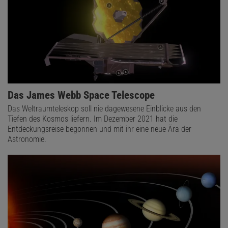
Das James Webb Space Telescope
Das Weltraumteleskop soll nie dagewesene Einblicke aus den
Tiefen des Kosmos liefern. Im Dezember 2021 hat die
Entdeckungsreise begonnen und mit ihr eine neue Ära der
Astronomie.