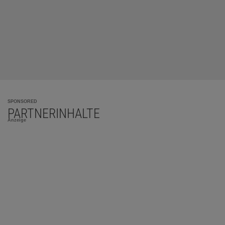
SPONSORED
PARTNERINHALTE
Anzeige