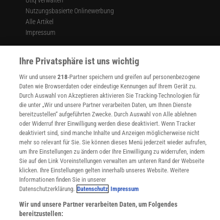
Utiq verwalten
Nutzungsbasierte Onlinewerbung
Alle Artikel
Impressum
WEITERE ANGEBOTE
Ihre Privatsphäre ist uns wichtig
Angebote für Schulen
Angebote für Institutionen
Wir und unsere
218
-Partner speichern und greifen auf personenbezogene
Sprachen lernen mit Gymglish
Daten wie Browserdaten oder eindeutige Kennungen auf Ihrem Gerät zu.
Lexika
Durch Auswahl von Akzeptieren aktivieren Sie Tracking-Technologien für
Für Spektrum schreiben
die unter „Wir und unsere Partner verarbeiten Daten, um Ihnen Dienste
Zugänglichkeitserklärung
bereitzustellen“ aufgeführten Zwecke. Durch Auswahl von Alle ablehnen
oder Widerruf Ihrer Einwilligung werden diese deaktiviert. Wenn Tracker
WEBSEITEN
deaktiviert sind, sind manche Inhalte und Anzeigen möglicherweise nicht
KielSCN
mehr so relevant für Sie. Sie können dieses Menü jederzeit wieder aufrufen,
Wissenschaft in die Schulen
um Ihre Einstellungen zu ändern oder Ihre Einwilligung zu widerrufen, indem
Sie auf den Link Voreinstellungen verwalten am unteren Rand der Webseite
SciLogs
klicken. Ihre Einstellungen gelten innerhalb unseres Website. Weitere
Informationen finden Sie in unserer
Datenschutzerklärung.
Datenschutz
Impressum
Uns finden Sie auch hier:
Wir und unsere Partner verarbeiten Daten, um Folgendes
bereitzustellen: