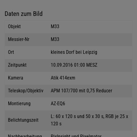
Daten zum Bild
Objekt
M33
Messier-Nr
M33
Ort
kleines Dorf bei Leipzig
Zeitpunkt
10.09.2016 01:00 MESZ
Kamera
Atik 414exm
Teleskop/Objektiv
APM 107/700 mit 0,75 Reducer
Montierung
AZ-EQ6
L: 60 x 120 s und 50 x 30 s, RGB je 25 x
Belichtungszeit
120 s
Nachbearbeitung
PixInsight und Pixelmator