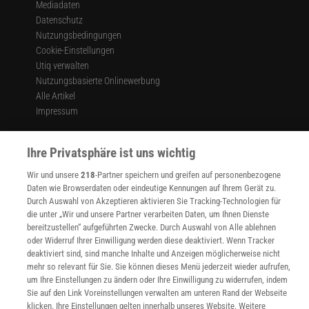
Mediadaten
Datenschutz
Nutzungsbedingungen
Cookie-Einstellungen
Utiq verwalten
Nutzungsbasierte Onlinewerbung
Alle Artikel
Impressum
WEITERE ANGEBOTE
Angebote für Schulen
Ihre Privatsphäre ist uns wichtig
Angebote für Institutionen
Wir und unsere
218
-Partner speichern und greifen auf personenbezogene
Sprachen lernen mit Gymglish
Daten wie Browserdaten oder eindeutige Kennungen auf Ihrem Gerät zu.
Lexika
Durch Auswahl von Akzeptieren aktivieren Sie Tracking-Technologien für
Für Spektrum schreiben
die unter „Wir und unsere Partner verarbeiten Daten, um Ihnen Dienste
Zugänglichkeitserklärung
bereitzustellen“ aufgeführten Zwecke. Durch Auswahl von Alle ablehnen
oder Widerruf Ihrer Einwilligung werden diese deaktiviert. Wenn Tracker
WEBSEITEN
deaktiviert sind, sind manche Inhalte und Anzeigen möglicherweise nicht
KielSCN
mehr so relevant für Sie. Sie können dieses Menü jederzeit wieder aufrufen,
Wissenschaft in die Schulen
um Ihre Einstellungen zu ändern oder Ihre Einwilligung zu widerrufen, indem
SciLogs
Sie auf den Link Voreinstellungen verwalten am unteren Rand der Webseite
klicken. Ihre Einstellungen gelten innerhalb unseres Website. Weitere