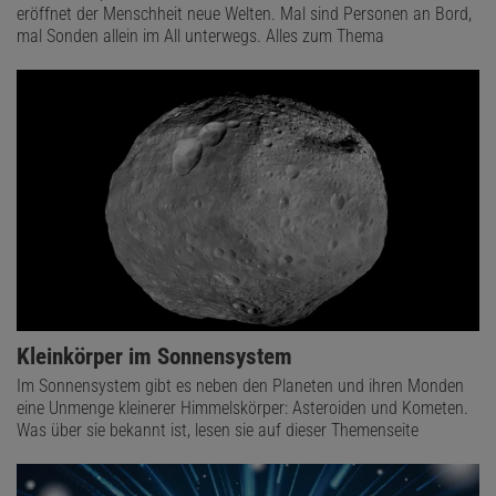
eröffnet der Menschheit neue Welten. Mal sind Personen an Bord,
mal Sonden allein im All unterwegs. Alles zum Thema
Kleinkörper im Sonnensystem
Im Sonnensystem gibt es neben den Planeten und ihren Monden
eine Unmenge kleinerer Himmelskörper: Asteroiden und Kometen.
Was über sie bekannt ist, lesen sie auf dieser Themenseite