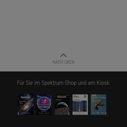
NACH OBEN
Für Sie im Spektrum-Shop und am Kiosk: