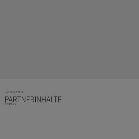
SPONSORED
PARTNERINHALTE
Anzeige