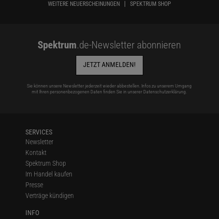
WEITERE NEUERSCHEINUNGEN
SPEKTRUM SHOP
Spektrum
.de-Newsletter abonnieren
JETZT ANMELDEN!
Sie können unsere Newsletter jederzeit wieder abbestellen. Infos zu unserem Umgang
mit Ihren personenbezogenen Daten finden Sie in unserer
Datenschutzerklärung
.
SERVICES
Newsletter
Kontakt
Spektrum Shop
Im Handel kaufen
Presse
Verträge kündigen
INFO