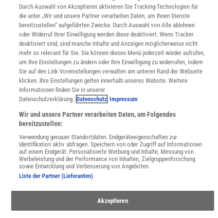
Lexika
Durch Auswahl von Akzeptieren aktivieren Sie Tracking-Technologien für
die unter „Wir und unsere Partner verarbeiten Daten, um Ihnen Dienste
Für Spektrum schreiben
bereitzustellen“ aufgeführten Zwecke. Durch Auswahl von Alle ablehnen
Zugänglichkeitserklärung
oder Widerruf Ihrer Einwilligung werden diese deaktiviert. Wenn Tracker
deaktiviert sind, sind manche Inhalte und Anzeigen möglicherweise nicht
WEBSEITEN
mehr so relevant für Sie. Sie können dieses Menü jederzeit wieder aufrufen,
KielSCN
um Ihre Einstellungen zu ändern oder Ihre Einwilligung zu widerrufen, indem
Wissenschaft in die Schulen
Sie auf den Link Voreinstellungen verwalten am unteren Rand der Webseite
SciLogs
klicken. Ihre Einstellungen gelten innerhalb unseres Website. Weitere
Informationen finden Sie in unserer
Datenschutzerklärung.
Datenschutz
Impressum
Uns finden Sie auch hier:
Wir und unsere Partner verarbeiten Daten, um Folgendes
bereitzustellen:
Verwendung genauer Standortdaten. Endgeräteeigenschaften zur
Identifikation aktiv abfragen. Speichern von oder Zugriff auf Informationen
auf einem Endgerät. Personalisierte Werbung und Inhalte, Messung von
Werbeleistung und der Performance von Inhalten, Zielgruppenforschung
sowie Entwicklung und Verbesserung von Angeboten.
Liste der Partner (Lieferanten)
Akzeptieren