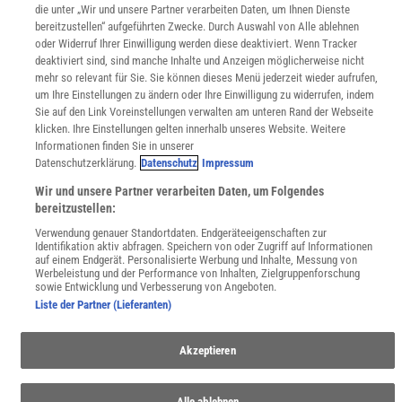
die unter „Wir und unsere Partner verarbeiten Daten, um Ihnen Dienste
Zugänglichkeitserklärung
bereitzustellen“ aufgeführten Zwecke. Durch Auswahl von Alle ablehnen
oder Widerruf Ihrer Einwilligung werden diese deaktiviert. Wenn Tracker
WEBSEITEN
deaktiviert sind, sind manche Inhalte und Anzeigen möglicherweise nicht
KielSCN
mehr so relevant für Sie. Sie können dieses Menü jederzeit wieder aufrufen,
Wissenschaft in die Schulen
um Ihre Einstellungen zu ändern oder Ihre Einwilligung zu widerrufen, indem
SciLogs
Sie auf den Link Voreinstellungen verwalten am unteren Rand der Webseite
klicken. Ihre Einstellungen gelten innerhalb unseres Website. Weitere
Informationen finden Sie in unserer
Datenschutzerklärung.
Datenschutz
Impressum
Uns finden Sie auch hier:
Wir und unsere Partner verarbeiten Daten, um Folgendes
bereitzustellen:
Verwendung genauer Standortdaten. Endgeräteeigenschaften zur
Identifikation aktiv abfragen. Speichern von oder Zugriff auf Informationen
auf einem Endgerät. Personalisierte Werbung und Inhalte, Messung von
Werbeleistung und der Performance von Inhalten, Zielgruppenforschung
sowie Entwicklung und Verbesserung von Angeboten.
Liste der Partner (Lieferanten)
Akzeptieren
Alle ablehnen