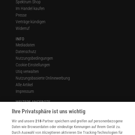
Spektrum Shop
Im Handel kaufen
Presse
Verträge kündigen
Widerruf
INFO
Mediadaten
Datenschutz
Nutzungsbedingungen
Cookie-Einstellungen
Utiq verwalten
Nutzungsbasierte Onlinewerbung
Alle Artikel
Impressum
WEITERE ANGEBOTE
Angebote für Schulen
Ihre Privatsphäre ist uns wichtig
Angebote für Institutionen
Wir und unsere
218
-Partner speichern und greifen auf personenbezogene
Sprachen lernen mit Gymglish
Daten wie Browserdaten oder eindeutige Kennungen auf Ihrem Gerät zu.
Lexika
Durch Auswahl von Akzeptieren aktivieren Sie Tracking-Technologien für
Für Spektrum schreiben