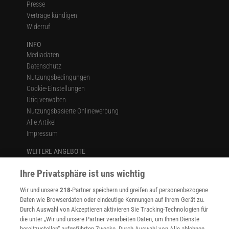
Presse
Verträge kündigen
Widerruf
INFO
Mediadaten
Datenschutz
Nutzungsbedingungen
Cookie-Einstellungen
Utiq verwalten
Nutzungsbasierte Onlinewerbung
Alle Artikel
Impressum
WEITERE ANGEBOTE
Angebote für Schulen
Ihre Privatsphäre ist uns wichtig
Angebote für Institutionen
Sprachen lernen mit Gymglish
Wir und unsere
218
-Partner speichern und greifen auf personenbezogene
Lexika
Daten wie Browserdaten oder eindeutige Kennungen auf Ihrem Gerät zu.
Für Spektrum schreiben
Durch Auswahl von Akzeptieren aktivieren Sie Tracking-Technologien für
Zugänglichkeitserklärung
die unter „Wir und unsere Partner verarbeiten Daten, um Ihnen Dienste
bereitzustellen“ aufgeführten Zwecke. Durch Auswahl von Alle ablehnen