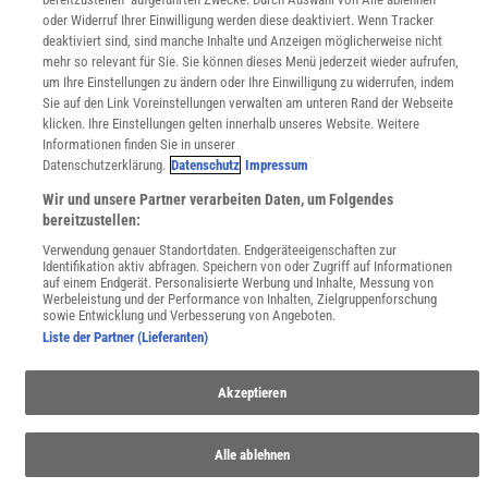
WEBSEITEN
oder Widerruf Ihrer Einwilligung werden diese deaktiviert. Wenn Tracker
KielSCN
deaktiviert sind, sind manche Inhalte und Anzeigen möglicherweise nicht
Wissenschaft in die Schulen
mehr so relevant für Sie. Sie können dieses Menü jederzeit wieder aufrufen,
um Ihre Einstellungen zu ändern oder Ihre Einwilligung zu widerrufen, indem
SciLogs
Sie auf den Link Voreinstellungen verwalten am unteren Rand der Webseite
klicken. Ihre Einstellungen gelten innerhalb unseres Website. Weitere
Informationen finden Sie in unserer
Datenschutzerklärung.
Datenschutz
Impressum
Uns finden Sie auch hier:
Wir und unsere Partner verarbeiten Daten, um Folgendes
bereitzustellen:
Verwendung genauer Standortdaten. Endgeräteeigenschaften zur
Identifikation aktiv abfragen. Speichern von oder Zugriff auf Informationen
auf einem Endgerät. Personalisierte Werbung und Inhalte, Messung von
Werbeleistung und der Performance von Inhalten, Zielgruppenforschung
sowie Entwicklung und Verbesserung von Angeboten.
Liste der Partner (Lieferanten)
Akzeptieren
Alle ablehnen