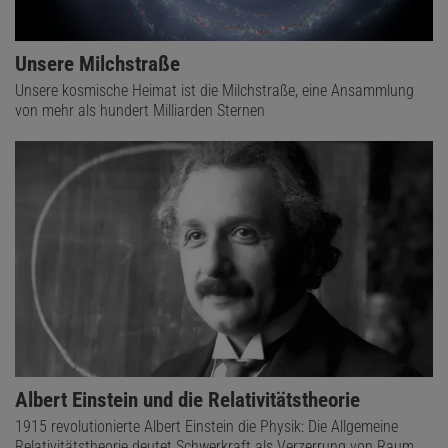
Unsere Milchstraße
Unsere kosmische Heimat ist die Milchstraße, eine Ansammlung
von mehr als hundert Milliarden Sternen
Albert Einstein und die Relativitätstheorie
1915 revolutionierte Albert Einstein die Physik: Die Allgemeine
Relativitätstheorie deutet Schwerkraft als Verzerrung von Raum