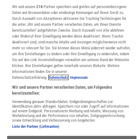
Sprachen lernen mit Gymglish
Wir und unsere
218
-Partner speichern und greifen auf personenbezogene
Lexika
Daten wie Browserdaten oder eindeutige Kennungen auf Ihrem Gerät zu.
Für Spektrum schreiben
Durch Auswahl von Akzeptieren aktivieren Sie Tracking-Technologien für
Zugänglichkeitserklärung
die unter „Wir und unsere Partner verarbeiten Daten, um Ihnen Dienste
bereitzustellen“ aufgeführten Zwecke. Durch Auswahl von Alle ablehnen
WEBSEITEN
oder Widerruf Ihrer Einwilligung werden diese deaktiviert. Wenn Tracker
KielSCN
deaktiviert sind, sind manche Inhalte und Anzeigen möglicherweise nicht
Wissenschaft in die Schulen
mehr so relevant für Sie. Sie können dieses Menü jederzeit wieder aufrufen,
SciLogs
um Ihre Einstellungen zu ändern oder Ihre Einwilligung zu widerrufen, indem
Sie auf den Link Voreinstellungen verwalten am unteren Rand der Webseite
klicken. Ihre Einstellungen gelten innerhalb unseres Website. Weitere
Informationen finden Sie in unserer
Uns finden Sie auch hier:
Datenschutzerklärung.
Datenschutz
Impressum
Wir und unsere Partner verarbeiten Daten, um Folgendes
bereitzustellen:
Verwendung genauer Standortdaten. Endgeräteeigenschaften zur
Identifikation aktiv abfragen. Speichern von oder Zugriff auf Informationen
auf einem Endgerät. Personalisierte Werbung und Inhalte, Messung von
Werbeleistung und der Performance von Inhalten, Zielgruppenforschung
sowie Entwicklung und Verbesserung von Angeboten.
Liste der Partner (Lieferanten)