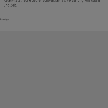
Relativitätstheorie deutet Schwerkraft als Verzerrung von Raum
und Zeit.
Anzeige