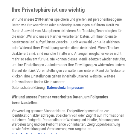
WEITERE ANGEBOTE
Ihre Privatsphäre ist uns wichtig
Angebote für Schulen
Angebote für Institutionen
Wir und unsere
218
-Partner speichern und greifen auf personenbezogene
Sprachen lernen mit Gymglish
Daten wie Browserdaten oder eindeutige Kennungen auf Ihrem Gerät zu.
Lexika
Durch Auswahl von Akzeptieren aktivieren Sie Tracking-Technologien für
Für Spektrum schreiben
die unter „Wir und unsere Partner verarbeiten Daten, um Ihnen Dienste
bereitzustellen“ aufgeführten Zwecke. Durch Auswahl von Alle ablehnen
Zugänglichkeitserklärung
oder Widerruf Ihrer Einwilligung werden diese deaktiviert. Wenn Tracker
WEBSEITEN
deaktiviert sind, sind manche Inhalte und Anzeigen möglicherweise nicht
KielSCN
mehr so relevant für Sie. Sie können dieses Menü jederzeit wieder aufrufen,
um Ihre Einstellungen zu ändern oder Ihre Einwilligung zu widerrufen, indem
Wissenschaft in die Schulen
Sie auf den Link Voreinstellungen verwalten am unteren Rand der Webseite
SciLogs
klicken. Ihre Einstellungen gelten innerhalb unseres Website. Weitere
Informationen finden Sie in unserer
Datenschutzerklärung.
Datenschutz
Impressum
Uns finden Sie auch hier:
Wir und unsere Partner verarbeiten Daten, um Folgendes
bereitzustellen:
Verwendung genauer Standortdaten. Endgeräteeigenschaften zur
Identifikation aktiv abfragen. Speichern von oder Zugriff auf Informationen
auf einem Endgerät. Personalisierte Werbung und Inhalte, Messung von
Werbeleistung und der Performance von Inhalten, Zielgruppenforschung
sowie Entwicklung und Verbesserung von Angeboten.