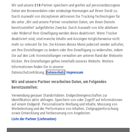
Angebote für Institutionen
Wir und unsere
218
-Partner speichern und greifen auf personenbezogene
Sprachen lernen mit Gymglish
Daten wie Browserdaten oder eindeutige Kennungen auf Ihrem Gerät zu.
Lexika
Durch Auswahl von Akzeptieren aktivieren Sie Tracking-Technologien für
die unter „Wir und unsere Partner verarbeiten Daten, um Ihnen Dienste
Für Spektrum schreiben
bereitzustellen“ aufgeführten Zwecke. Durch Auswahl von Alle ablehnen
Zugänglichkeitserklärung
oder Widerruf Ihrer Einwilligung werden diese deaktiviert. Wenn Tracker
deaktiviert sind, sind manche Inhalte und Anzeigen möglicherweise nicht
WEBSEITEN
mehr so relevant für Sie. Sie können dieses Menü jederzeit wieder aufrufen,
KielSCN
um Ihre Einstellungen zu ändern oder Ihre Einwilligung zu widerrufen, indem
Wissenschaft in die Schulen
Sie auf den Link Voreinstellungen verwalten am unteren Rand der Webseite
SciLogs
klicken. Ihre Einstellungen gelten innerhalb unseres Website. Weitere
Informationen finden Sie in unserer
Datenschutzerklärung.
Datenschutz
Impressum
Uns finden Sie auch hier:
Wir und unsere Partner verarbeiten Daten, um Folgendes
bereitzustellen:
Verwendung genauer Standortdaten. Endgeräteeigenschaften zur
Identifikation aktiv abfragen. Speichern von oder Zugriff auf Informationen
auf einem Endgerät. Personalisierte Werbung und Inhalte, Messung von
Werbeleistung und der Performance von Inhalten, Zielgruppenforschung
sowie Entwicklung und Verbesserung von Angeboten.
Liste der Partner (Lieferanten)