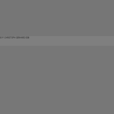
© P. CHRISTOPH GERHARD OSB