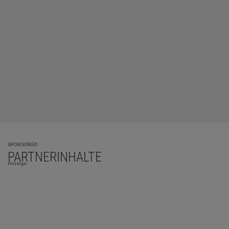
SPONSORED
PARTNERINHALTE
Anzeige