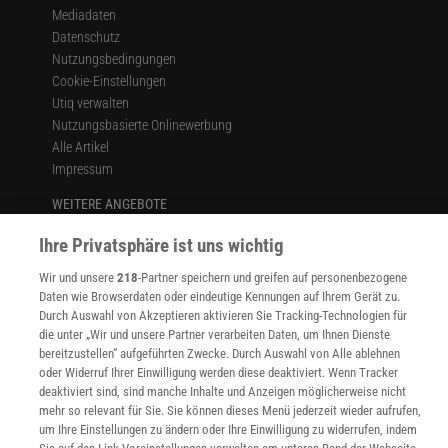
Mediadaten
Datenschutz
Nutzungsbedingungen
Cookie-Einstellungen
Utiq verwalten
Nutzungsbasierte Onlinewerbung
Alle Artikel
Impressum
WEITERE ANGEBOTE
Angebote für Schulen
Ihre Privatsphäre ist uns wichtig
Angebote für Institutionen
Sprachen lernen mit Gymglish
Wir und unsere
218
-Partner speichern und greifen auf personenbezogene
Lexika
Daten wie Browserdaten oder eindeutige Kennungen auf Ihrem Gerät zu.
Für Spektrum schreiben
Durch Auswahl von Akzeptieren aktivieren Sie Tracking-Technologien für
Zugänglichkeitserklärung
die unter „Wir und unsere Partner verarbeiten Daten, um Ihnen Dienste
bereitzustellen“ aufgeführten Zwecke. Durch Auswahl von Alle ablehnen
WEBSEITEN
oder Widerruf Ihrer Einwilligung werden diese deaktiviert. Wenn Tracker
KielSCN
deaktiviert sind, sind manche Inhalte und Anzeigen möglicherweise nicht
Wissenschaft in die Schulen
mehr so relevant für Sie. Sie können dieses Menü jederzeit wieder aufrufen,
um Ihre Einstellungen zu ändern oder Ihre Einwilligung zu widerrufen, indem
SciLogs