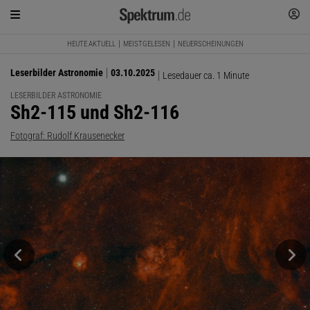
HEUTE AKTUELL
MEISTGELESEN
NEUERSCHEINUNGEN
Leserbilder Astronomie
03.10.2025
Lesedauer ca. 1 Minute
LESERBILDER ASTRONOMIE
:
Sh2-115 und Sh2-116
Fotograf: Rudolf Krausenecker