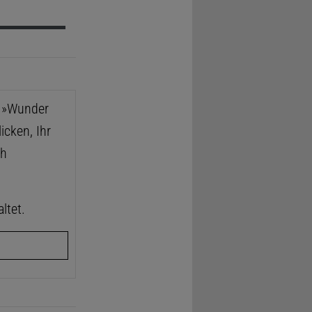
e »Wunder
icken, Ihr
ch
ltet.