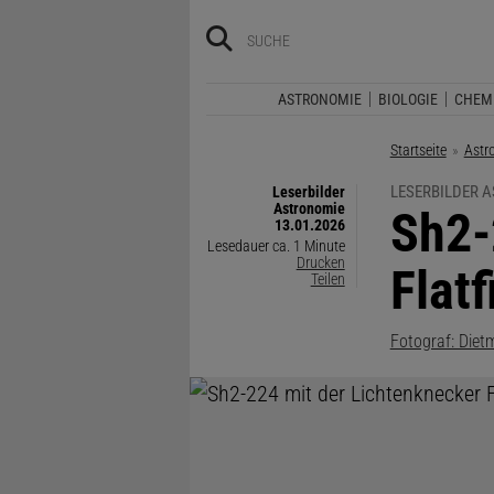
ASTRONOMIE
BIOLOGIE
CHEM
Startseite
Astr
LESERBILDER 
Leserbilder
Astronomie
:
Sh2-
13.01.2026
Lesedauer ca. 1 Minute
Drucken
Flat
Teilen
Fotograf: Die