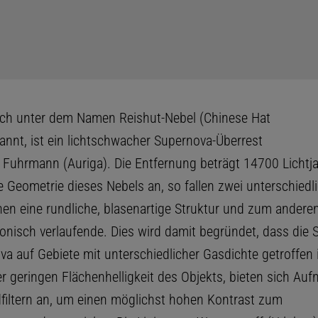
ch unter dem Namen Reishut-Nebel (Chinese Hat
annt, ist ein lichtschwacher Supernova-Überrest
d Fuhrmann (Auriga). Die Entfernung beträgt 14700 Lichtj
e Geometrie dieses Nebels an, so fallen zwei unterschied
nen eine rundliche, blasenartige Struktur und zum anderen
konisch verlaufende. Dies wird damit begründet, dass die 
a auf Gebiete mit unterschiedlicher Gasdichte getroffen i
r geringen Flächenhelligkeit des Objekts, bieten sich Au
iltern an, um einen möglichst hohen Kontrast zum