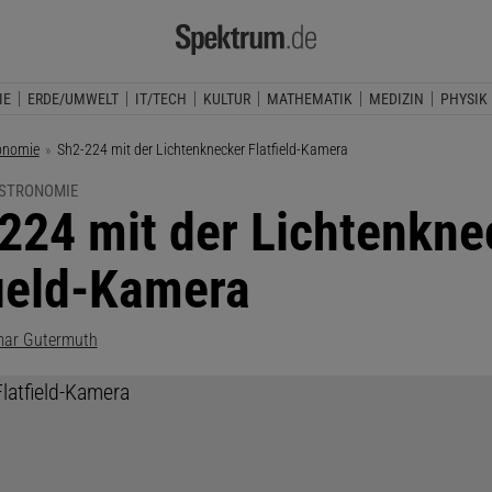
IE
ERDE/UMWELT
IT/TECH
KULTUR
MATHEMATIK
MEDIZIN
PHYSIK
onomie
Aktuelle Seite:
Sh2-224 mit der Lichtenknecker Flatfield-Kamera
ASTRONOMIE
224 mit der Lichtenkne
field-Kamera
tmar Gutermuth