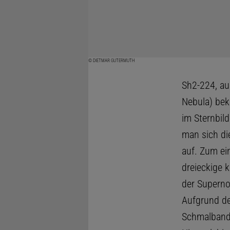
© DIETMAR GUTERMUTH
Sh2-224, au
Nebula) bek
im Sternbil
man sich di
auf. Zum ei
dreieckige 
der Supernov
Aufgrund de
Schmalbandf