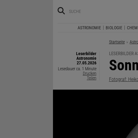
ASTRONOMIE
BIOLOGIE
CHEM
Startseite
Astr
LESERBILDER 
Leserbilder
Astronomie
:
Sonn
27.05.2026
Lesedauer ca. 1 Minute
Drucken
Teilen
Fotograf: Heiko