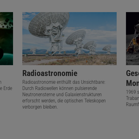
Radioastronomie
Ges
Mon
n
Radioastronomie enthüllt das Unsichtbare:
te Erde
Durch Radiowellen können pulsierende
1969 s
Neutronensterne und Galaxienstrukturen
Traban
erforscht werden, die optischen Teleskopen
Raumfa
verborgen bleiben.