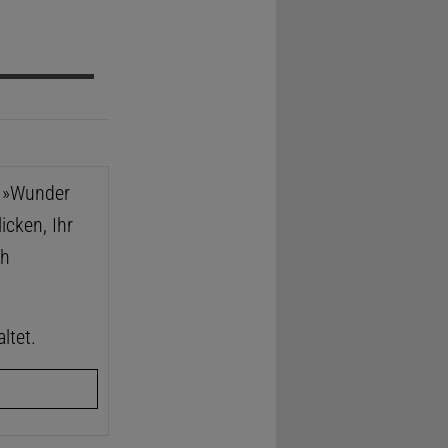
e »Wunder
icken, Ihr
ch
ltet.