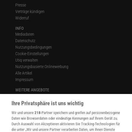
Presse
Verträge kündigen
Widerruf
INFO
Mediadaten
Datenschutz
Nutzungsbedingungen
Cookie-Einstellungen
Utiq verwalten
Nutzungsbasierte Onlinewerbung
Alle Artikel
Impressum
WEITERE ANGEBOTE
Angebote für Schulen
Angebote für Institutionen
Ihre Privatsphäre ist uns wichtig
Sprachen lernen mit Gymglish
Wir und unsere
218
-Partner speichern und greifen auf personenbezogene
Lexika
Daten wie Browserdaten oder eindeutige Kennungen auf Ihrem Gerät zu.
Für Spektrum schreiben
Durch Auswahl von Akzeptieren aktivieren Sie Tracking-Technologien für
Zugänglichkeitserklärung
die unter „Wir und unsere Partner verarbeiten Daten, um Ihnen Dienste