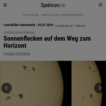
HEUTE AKTUELL
MEISTGELESEN
NEUERSCHEINUNGEN
Leserbilder Astronomie
05.07.2026
Lesedauer ca. 1 Minute
LESERBILDER ASTRONOMIE
:
Sonnenflecken auf dem Weg zum
Horizont
Fotograf: Olaf Dieme