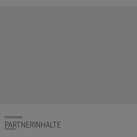
SPONSORED
PARTNERINHALTE
Anzeige