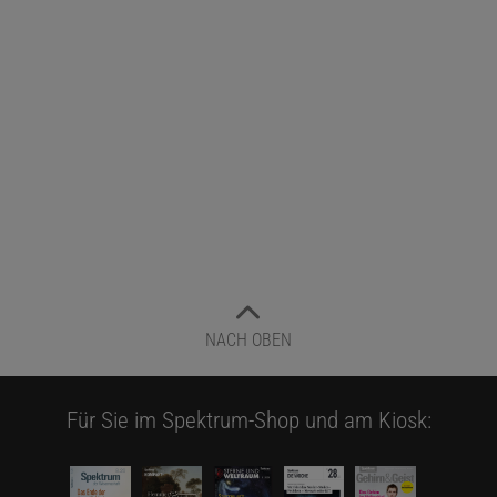
NACH OBEN
Für Sie im Spektrum-Shop und am Kiosk: