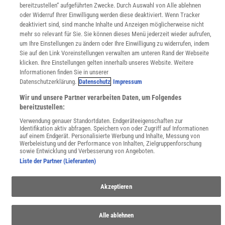
bereitzustellen“ aufgeführten Zwecke. Durch Auswahl von Alle ablehnen
WEBSEITEN
oder Widerruf Ihrer Einwilligung werden diese deaktiviert. Wenn Tracker
KielSCN
deaktiviert sind, sind manche Inhalte und Anzeigen möglicherweise nicht
Wissenschaft in die Schulen
mehr so relevant für Sie. Sie können dieses Menü jederzeit wieder aufrufen,
SciLogs
um Ihre Einstellungen zu ändern oder Ihre Einwilligung zu widerrufen, indem
Sie auf den Link Voreinstellungen verwalten am unteren Rand der Webseite
klicken. Ihre Einstellungen gelten innerhalb unseres Website. Weitere
Informationen finden Sie in unserer
Uns finden Sie auch hier:
Datenschutzerklärung.
Datenschutz
Impressum
Wir und unsere Partner verarbeiten Daten, um Folgendes
bereitzustellen:
Verwendung genauer Standortdaten. Endgeräteeigenschaften zur
Identifikation aktiv abfragen. Speichern von oder Zugriff auf Informationen
auf einem Endgerät. Personalisierte Werbung und Inhalte, Messung von
Werbeleistung und der Performance von Inhalten, Zielgruppenforschung
sowie Entwicklung und Verbesserung von Angeboten.
Liste der Partner (Lieferanten)
Akzeptieren
Alle ablehnen