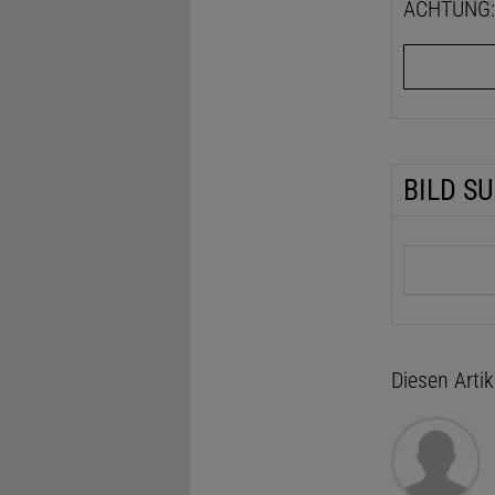
ACHTUNG: D
BILD S
Suchbegrif
Diesen Arti