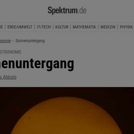
IE
ERDE/UMWELT
IT/TECH
KULTUR
MATHEMATIK
MEDIZIN
PHYSIK
onomie
Aktuelle Seite:
Sonnenuntergang
ASTRONOMIE
enuntergang
ia Abbate