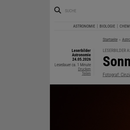
ASTRONOMIE
BIOLOGIE
CHEM
Startseite
Astr
LESERBILDER 
Leserbilder
Astronomie
:
Sonn
24.05.2026
Lesedauer ca. 1 Minute
Drucken
Teilen
Fotograf: Cinz