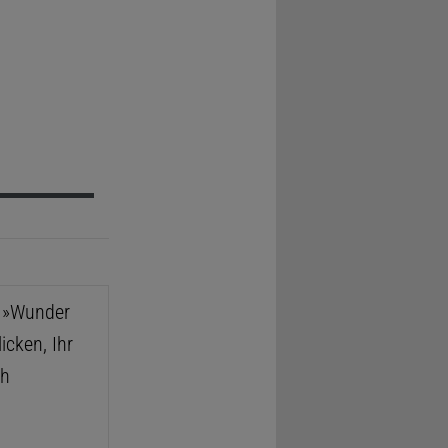
e »Wunder
icken, Ihr
ch