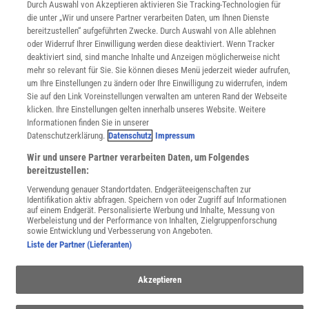
Durch Auswahl von Akzeptieren aktivieren Sie Tracking-Technologien für
Für Spektrum schreiben
die unter „Wir und unsere Partner verarbeiten Daten, um Ihnen Dienste
Zugänglichkeitserklärung
bereitzustellen“ aufgeführten Zwecke. Durch Auswahl von Alle ablehnen
oder Widerruf Ihrer Einwilligung werden diese deaktiviert. Wenn Tracker
WEBSEITEN
deaktiviert sind, sind manche Inhalte und Anzeigen möglicherweise nicht
KielSCN
mehr so relevant für Sie. Sie können dieses Menü jederzeit wieder aufrufen,
Wissenschaft in die Schulen
um Ihre Einstellungen zu ändern oder Ihre Einwilligung zu widerrufen, indem
SciLogs
Sie auf den Link Voreinstellungen verwalten am unteren Rand der Webseite
klicken. Ihre Einstellungen gelten innerhalb unseres Website. Weitere
Informationen finden Sie in unserer
Datenschutzerklärung.
Datenschutz
Impressum
Uns finden Sie auch hier:
Wir und unsere Partner verarbeiten Daten, um Folgendes
bereitzustellen:
Verwendung genauer Standortdaten. Endgeräteeigenschaften zur
Identifikation aktiv abfragen. Speichern von oder Zugriff auf Informationen
auf einem Endgerät. Personalisierte Werbung und Inhalte, Messung von
Werbeleistung und der Performance von Inhalten, Zielgruppenforschung
sowie Entwicklung und Verbesserung von Angeboten.
Liste der Partner (Lieferanten)
Akzeptieren