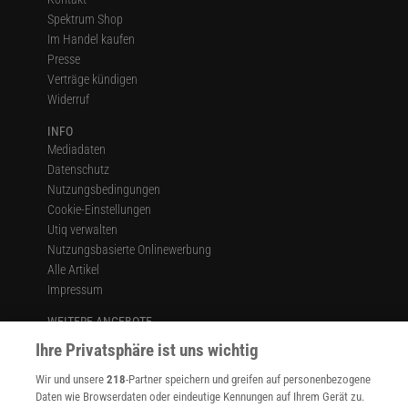
Spektrum Shop
Im Handel kaufen
Presse
Verträge kündigen
Widerruf
INFO
Mediadaten
Datenschutz
Nutzungsbedingungen
Cookie-Einstellungen
Utiq verwalten
Nutzungsbasierte Onlinewerbung
Alle Artikel
Impressum
WEITERE ANGEBOTE
Angebote für Schulen
Ihre Privatsphäre ist uns wichtig
Angebote für Institutionen
Wir und unsere
218
-Partner speichern und greifen auf personenbezogene
Sprachen lernen mit Gymglish
Daten wie Browserdaten oder eindeutige Kennungen auf Ihrem Gerät zu.
Lexika