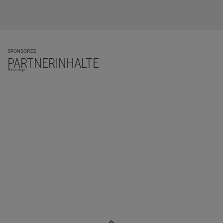
SPONSORED
PARTNERINHALTE
Anzeige