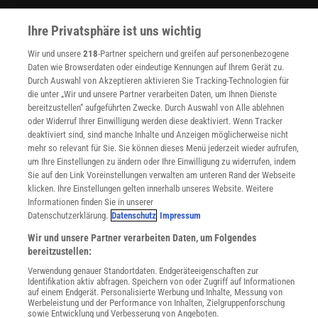
WEITERE ANGEBOTE
Ihre Privatsphäre ist uns wichtig
Angebote für Schulen
Angebote für Institutionen
Wir und unsere
218
-Partner speichern und greifen auf personenbezogene
Sprachen lernen mit Gymglish
Daten wie Browserdaten oder eindeutige Kennungen auf Ihrem Gerät zu.
Lexika
Durch Auswahl von Akzeptieren aktivieren Sie Tracking-Technologien für
Für Spektrum schreiben
die unter „Wir und unsere Partner verarbeiten Daten, um Ihnen Dienste
bereitzustellen“ aufgeführten Zwecke. Durch Auswahl von Alle ablehnen
Zugänglichkeitserklärung
oder Widerruf Ihrer Einwilligung werden diese deaktiviert. Wenn Tracker
WEBSEITEN
deaktiviert sind, sind manche Inhalte und Anzeigen möglicherweise nicht
KielSCN
mehr so relevant für Sie. Sie können dieses Menü jederzeit wieder aufrufen,
um Ihre Einstellungen zu ändern oder Ihre Einwilligung zu widerrufen, indem
Wissenschaft in die Schulen
Sie auf den Link Voreinstellungen verwalten am unteren Rand der Webseite
SciLogs
klicken. Ihre Einstellungen gelten innerhalb unseres Website. Weitere
Informationen finden Sie in unserer
Datenschutzerklärung.
Datenschutz
Impressum
Uns finden Sie auch hier:
Wir und unsere Partner verarbeiten Daten, um Folgendes
bereitzustellen:
Verwendung genauer Standortdaten. Endgeräteeigenschaften zur
Identifikation aktiv abfragen. Speichern von oder Zugriff auf Informationen
auf einem Endgerät. Personalisierte Werbung und Inhalte, Messung von
Werbeleistung und der Performance von Inhalten, Zielgruppenforschung
sowie Entwicklung und Verbesserung von Angeboten.