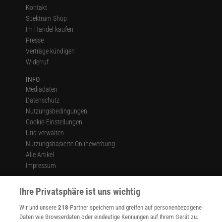
Kontakt
Spektrum Shop
Im Handel kaufen
Presse
Verträge kündigen
Widerruf
INFO
Mediadaten
Datenschutz
Nutzungsbedingungen
Cookie-Einstellungen
Utiq verwalten
Nutzungsbasierte Onlinewerbung
Alle Artikel
Impressum
WEITERE ANGEBOTE
Ihre Privatsphäre ist uns wichtig
Angebote für Schulen
Angebote für Institutionen
Wir und unsere
218
-Partner speichern und greifen auf personenbezogene
Sprachen lernen mit Gymglish
Daten wie Browserdaten oder eindeutige Kennungen auf Ihrem Gerät zu.