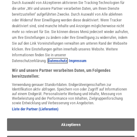
Lexika
Durch Auswahl von Akzeptieren aktivieren Sie Tracking-Technologien für
die unter „Wir und unsere Partner verarbeiten Daten, um Ihnen Dienste
Für Spektrum schreiben
bereitzustellen“ aufgeführten Zwecke. Durch Auswahl von Alle ablehnen
Zugänglichkeitserklärung
oder Widerruf Ihrer Einwilligung werden diese deaktiviert. Wenn Tracker
deaktiviert sind, sind manche Inhalte und Anzeigen möglicherweise nicht
WEBSEITEN
mehr so relevant für Sie. Sie können dieses Menü jederzeit wieder aufrufen,
KielSCN
um Ihre Einstellungen zu ändern oder Ihre Einwilligung zu widerrufen, indem
Wissenschaft in die Schulen
Sie auf den Link Voreinstellungen verwalten am unteren Rand der Webseite
SciLogs
klicken. Ihre Einstellungen gelten innerhalb unseres Website. Weitere
Informationen finden Sie in unserer
Datenschutzerklärung.
Datenschutz
Impressum
Uns finden Sie auch hier:
Wir und unsere Partner verarbeiten Daten, um Folgendes
bereitzustellen:
Verwendung genauer Standortdaten. Endgeräteeigenschaften zur
Identifikation aktiv abfragen. Speichern von oder Zugriff auf Informationen
auf einem Endgerät. Personalisierte Werbung und Inhalte, Messung von
Werbeleistung und der Performance von Inhalten, Zielgruppenforschung
sowie Entwicklung und Verbesserung von Angeboten.
Liste der Partner (Lieferanten)
Akzeptieren