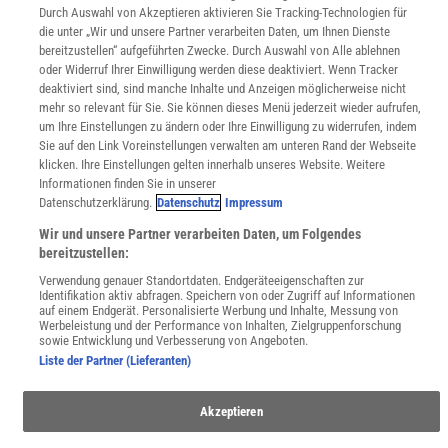
Für Spektrum schreiben
Durch Auswahl von Akzeptieren aktivieren Sie Tracking-Technologien für
Zugänglichkeitserklärung
die unter „Wir und unsere Partner verarbeiten Daten, um Ihnen Dienste
bereitzustellen“ aufgeführten Zwecke. Durch Auswahl von Alle ablehnen
WEBSEITEN
oder Widerruf Ihrer Einwilligung werden diese deaktiviert. Wenn Tracker
KielSCN
deaktiviert sind, sind manche Inhalte und Anzeigen möglicherweise nicht
Wissenschaft in die Schulen
mehr so relevant für Sie. Sie können dieses Menü jederzeit wieder aufrufen,
SciLogs
um Ihre Einstellungen zu ändern oder Ihre Einwilligung zu widerrufen, indem
Sie auf den Link Voreinstellungen verwalten am unteren Rand der Webseite
klicken. Ihre Einstellungen gelten innerhalb unseres Website. Weitere
Informationen finden Sie in unserer
Uns finden Sie auch hier:
Datenschutzerklärung.
Datenschutz
Impressum
Wir und unsere Partner verarbeiten Daten, um Folgendes
bereitzustellen:
Verwendung genauer Standortdaten. Endgeräteeigenschaften zur
Identifikation aktiv abfragen. Speichern von oder Zugriff auf Informationen
auf einem Endgerät. Personalisierte Werbung und Inhalte, Messung von
Werbeleistung und der Performance von Inhalten, Zielgruppenforschung
sowie Entwicklung und Verbesserung von Angeboten.
Liste der Partner (Lieferanten)
Akzeptieren