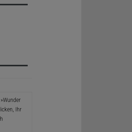
e »Wunder
icken, Ihr
ch