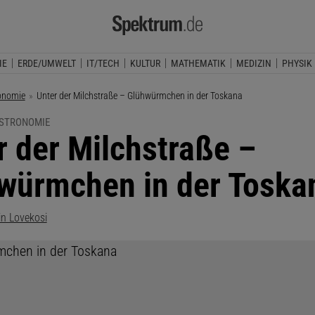
IE
ERDE/UMWELT
IT/TECH
KULTUR
MATHEMATIK
MEDIZIN
PHYSIK
onomie
Aktuelle Seite:
Unter der Milchstraße – Glühwürmchen in der Toskana
ASTRONOMIE
r der Milchstraße –
würmchen in der Toska
in Lovekosi