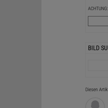
ACHTUNG: D
BILD S
Suchbegrif
Diesen Arti