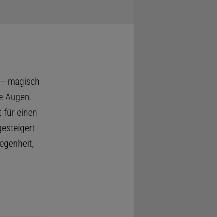
 – magisch
ie Augen.
 für einen
esteigert
egenheit,