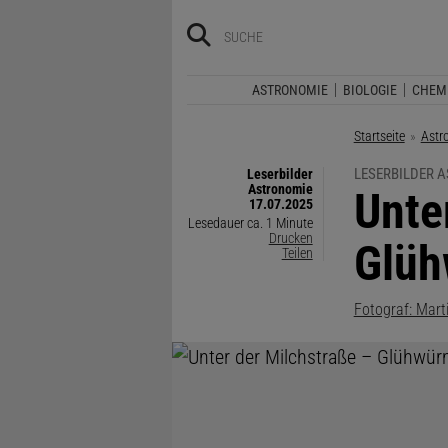
ASTRONOMIE
BIOLOGIE
CHEM
Startseite
Astr
LESERBILDER 
Leserbilder
Astronomie
:
Unte
17.07.2025
Lesedauer ca. 1 Minute
Drucken
Glüh
Teilen
Fotograf: Mart