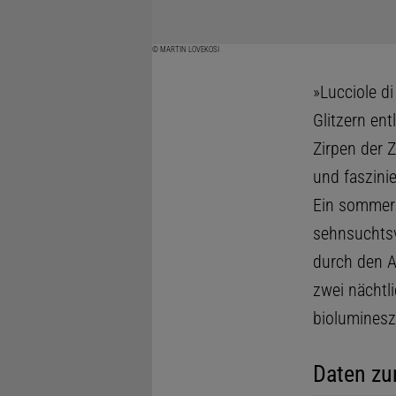
© MARTIN LOVEKOSI
»Lucciole di
Glitzern en
Zirpen der 
und faszinie
Ein sommern
sehnsuchtsv
durch den A
zwei nächtl
bioluminesz
Daten zu