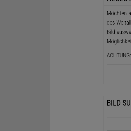
Möchten au
des Weltal
Bild auswä
Möglichkei
ACHTUNG: D
BILD S
Suchbegrif