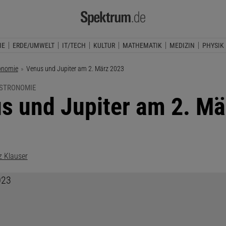
IE
ERDE/UMWELT
IT/TECH
KULTUR
MATHEMATIK
MEDIZIN
PHYSIK
onomie
Aktuelle Seite:
Venus und Jupiter am 2. März 2023
ASTRONOMIE
s und Jupiter am 2. Mä
3
z Klauser