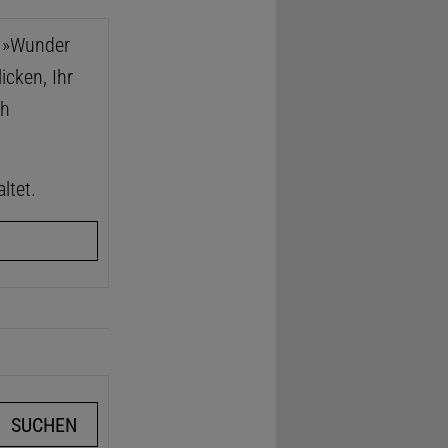
e »Wunder
icken, Ihr
ch
ltet.