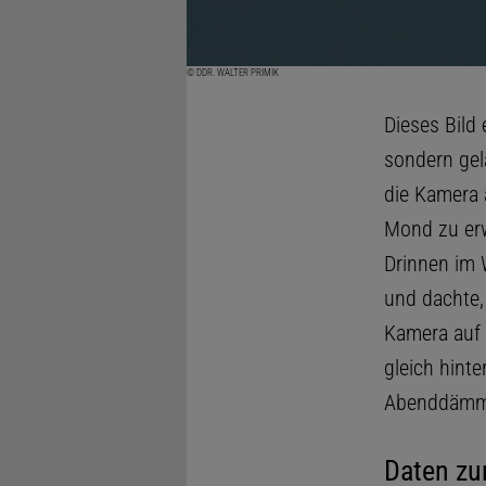
© DDR. WALTER PRIMIK
Dieses Bild 
sondern gel
die Kamera 
Mond zu erw
Drinnen im W
und dachte, 
Kamera auf 
gleich hinte
Abenddämm
Daten zu