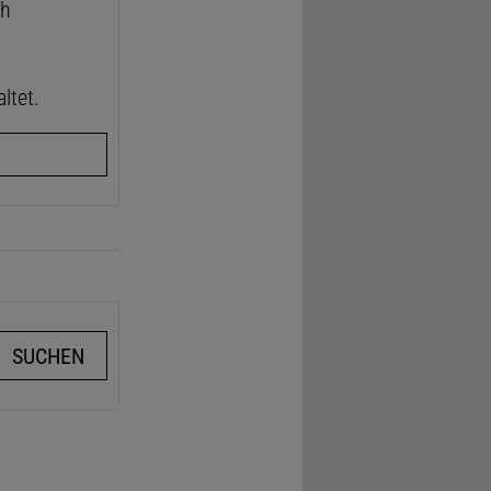
ch
ltet.