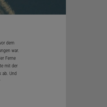
 vor dem
ungen war.
der Ferne
te mit der
k ab. Und
r