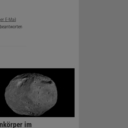
er E-Mail
e beantworten
inkörper im