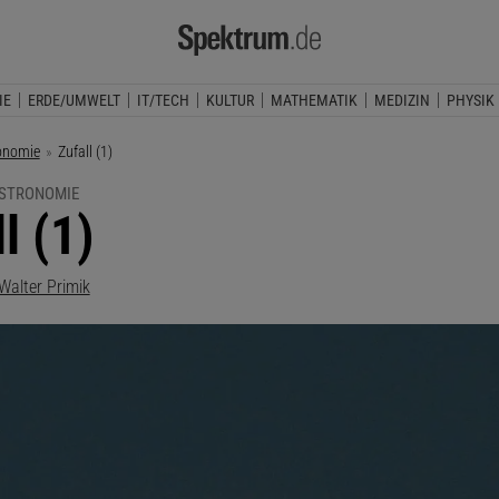
IE
ERDE/UMWELT
IT/TECH
KULTUR
MATHEMATIK
MEDIZIN
PHYSIK
onomie
Aktuelle Seite:
Zufall (1)
ASTRONOMIE
l (1)
Walter Primik