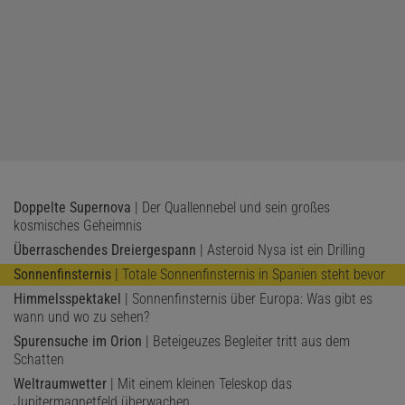
Doppelte Supernova
| Der Quallennebel und sein großes
kosmisches Geheimnis
Überraschendes Dreiergespann
| Asteroid Nysa ist ein Drilling
Sonnenfinsternis
| Totale Sonnenfinsternis in Spanien steht bevor
Himmelsspektakel
| Sonnenfinsternis über Europa: Was gibt es
wann und wo zu sehen?
Spurensuche im Orion
| Beteigeuzes Begleiter tritt aus dem
Schatten
Weltraumwetter
| Mit einem kleinen Teleskop das
Jupitermagnetfeld überwachen