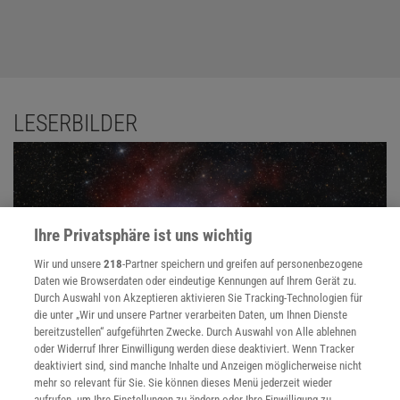
LESERBILDER
Ihre Privatsphäre ist uns wichtig
Wir und unsere
218
-Partner speichern und greifen auf personenbezogene
Daten wie Browserdaten oder eindeutige Kennungen auf Ihrem Gerät zu.
Durch Auswahl von Akzeptieren aktivieren Sie Tracking-Technologien für
die unter „Wir und unsere Partner verarbeiten Daten, um Ihnen Dienste
Pacman-Nebel (Sh2-184)
bereitzustellen“ aufgeführten Zwecke. Durch Auswahl von Alle ablehnen
oder Widerruf Ihrer Einwilligung werden diese deaktiviert. Wenn Tracker
deaktiviert sind, sind manche Inhalte und Anzeigen möglicherweise nicht
mehr so relevant für Sie. Sie können dieses Menü jederzeit wieder
SZENENEWS
aufrufen, um Ihre Einstellungen zu ändern oder Ihre Einwilligung zu