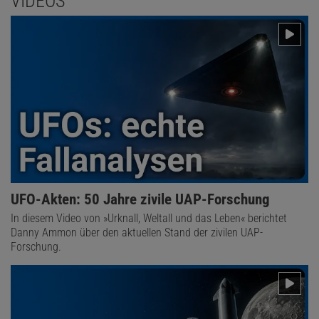
VIDEOS
UFO-Akten: 50 Jahre zivile UAP-Forschung
In diesem Video von »Urknall, Weltall und das Leben« berichtet
Danny Ammon über den aktuellen Stand der zivilen UAP-
Forschung.