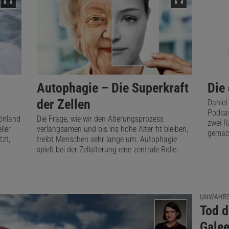
Autophagie – Die Superkraft
Die
der Zellen
Daniel
Podcas
rönland
Die Frage, wie wir den Alterungsprozess
zwei R
ller
verlangsamen und bis ins hohe Alter fit bleiben,
gemach
zt,
treibt Menschen sehr lange um. Autophagie
spielt bei der Zellalterung eine zentrale Rolle.
UNWAHRS
:
Tod d
Galee