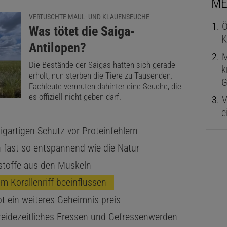
ME
VERTUSCHTE MAUL- UND KLAUENSEUCHE
Ö
:
Was tötet die Saiga-
K
Antilopen?
M
Die Bestände der Saigas hatten sich gerade
k
erholt, nun sterben die Tiere zu Tausenden.
G
Fachleute vermuten dahinter eine Seuche, die
es offiziell nicht geben darf.
V
e
igartigen Schutz vor Proteinfehlern
n fast so entspannend wie die Natur
stoffe aus den Muskeln
m Korallenriff beeinflussen
bt ein weiteres Geheimnis preis
kreidezeitliches Fressen und Gefressenwerden