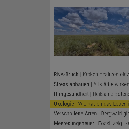
RNA-Bruch
| Kraken besitzen einz
Stress abbauen
| Altstädte wirke
Hirngesundheit
| Heilsame Boten
Ökologie
| Wie Ratten das Leben i
Verschollene Arten
| Bergwald gi
Meeresungeheuer
| Fossil zeigt 