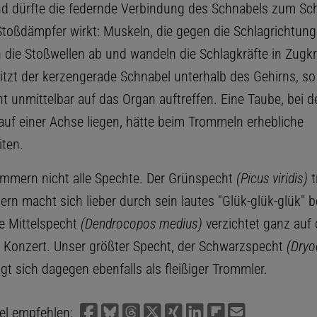
d dürfte die federnde Verbindung des Schnabels zum Sch
 Stoßdämpfer wirkt: Muskeln, die gegen die Schlagrichtun
n die Stoßwellen ab und wandeln die Schlagkräfte in Zugk
tzt der kerzengerade Schnabel unterhalb des Gehirns, so
ht unmittelbar auf das Organ auftreffen. Eine Taube, bei 
auf einer Achse liegen, hätte beim Trommeln erhebliche
iten.
mmern nicht alle Spechte. Der Grünspecht
(Picus viridis)
t
ern macht sich lieber durch sein lautes "Glük-glük-glük" 
re Mittelspecht
(Dendrocopos medius)
verzichtet ganz auf
Konzert. Unser größter Specht, der Schwarzspecht
(Dry
igt sich dagegen ebenfalls als fleißiger Trommler.
kel empfehlen: