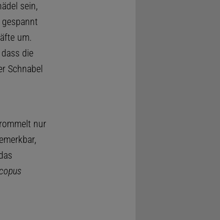
ädel sein,
g gespannt
räfte um.
 dass die
der Schnabel
rommelt nur
bemerkbar,
 das
ocopus