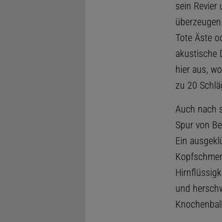
sein Revier
überzeugen.
Tote Äste o
akustische 
hier aus, wo
zu 20 Schlä
Auch nach s
Spur von Be
Ein ausgek
Kopfschmerz
Hirnflüssigk
und herschw
Knochenbalk