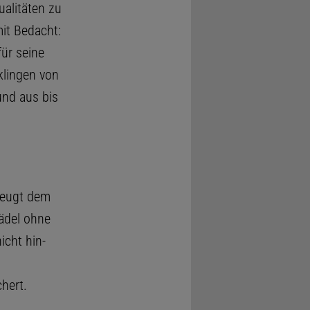
alitäten zu
it Bedacht:
ür seine
klingen von
und aus bis
beugt dem
ädel ohne
icht hin-
hert.