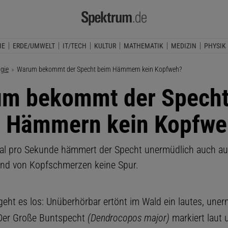
IE
ERDE/UMWELT
IT/TECH
KULTUR
MATHEMATIK
MEDIZIN
PHYSIK
ogie
Aktuelle Seite:
Warum bekommt der Specht beim Hämmern kein Kopfweh?
m bekommt der Spech
 Hämmern kein Kopfwe
al pro Sekunde hämmert der Specht unermüdlich auch au
und von Kopfschmerzen keine Spur.
geht es los: Unüberhörbar ertönt im Wald ein lautes, une
Der Große Buntspecht
(Dendrocopos major)
markiert laut 