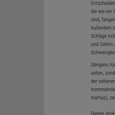
Entscheiden
die wie ein
sind, fange
Außerdem si
Schläge nic
und Gehirn 
Schwierigke
Übrigens hä
selten, sond
der seltene
trommelnde 
martius)
, ze
Diesen Arti