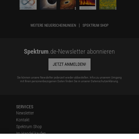
WEITERE NEUERSCHEINUNGEN
SPEKTRUM SHOP
Spektrum
.de-Newsletter abonnieren
JETZT ANMELDEN!
Sie können unsere Newsletter jederzeit wieder abbestellen. Infos zu unserem Umgang
mit Ihren personenbezogenen Daten finden Sie in unserer
Datenschutzerklärung
.
SERVICES
Newsletter
Kontakt
Spektrum Shop
Im Handel kaufen