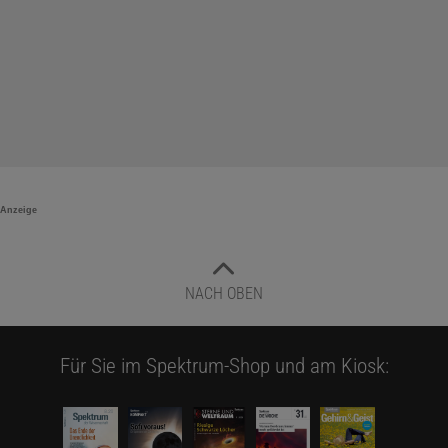
Anzeige
NACH OBEN
Für Sie im Spektrum-Shop und am Kiosk: