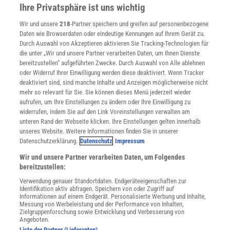
Presse
Ihre Privatsphäre ist uns wichtig
Verträge kündigen
Wir und unsere
218
-Partner speichern und greifen auf personenbezogene
Widerruf
Daten wie Browserdaten oder eindeutige Kennungen auf Ihrem Gerät zu.
INFO
Durch Auswahl von Akzeptieren aktivieren Sie Tracking-Technologien für
Mediadaten
die unter „Wir und unsere Partner verarbeiten Daten, um Ihnen Dienste
bereitzustellen“ aufgeführten Zwecke. Durch Auswahl von Alle ablehnen
Datenschutz
oder Widerruf Ihrer Einwilligung werden diese deaktiviert. Wenn Tracker
Nutzungsbedingungen
deaktiviert sind, sind manche Inhalte und Anzeigen möglicherweise nicht
Cookie-Einstellungen
mehr so relevant für Sie. Sie können dieses Menü jederzeit wieder
Utiq verwalten
aufrufen, um Ihre Einstellungen zu ändern oder Ihre Einwilligung zu
Nutzungsbasierte Onlinewerbung
widerrufen, indem Sie auf den Link Voreinstellungen verwalten am
Alle Artikel
unteren Rand der Webseite klicken. Ihre Einstellungen gelten innerhalb
unseres Website. Weitere Informationen finden Sie in unserer
Impressum
Datenschutzerklärung.
Datenschutz
Impressum
WEITERE ANGEBOTE
Wir und unsere Partner verarbeiten Daten, um Folgendes
Angebote für Schulen
bereitzustellen:
Angebote für Institutionen
Verwendung genauer Standortdaten. Endgeräteeigenschaften zur
Sprachen lernen mit Gymglish
Identifikation aktiv abfragen. Speichern von oder Zugriff auf
Lexika
Informationen auf einem Endgerät. Personalisierte Werbung und Inhalte,
Messung von Werbeleistung und der Performance von Inhalten,
Für Spektrum schreiben
Zielgruppenforschung sowie Entwicklung und Verbesserung von
Zugänglichkeitserklärung
Angeboten.
Liste der Partner (Lieferanten)