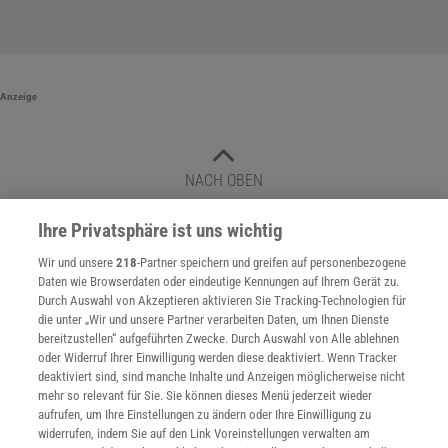
Anzeige
NACH OBEN
Ihre Privatsphäre ist uns wichtig
Spektrum
.de-Newsletter abonnieren
Wir und unsere
218
-Partner speichern und greifen auf personenbezogene
Daten wie Browserdaten oder eindeutige Kennungen auf Ihrem Gerät zu.
JETZT ANMELDEN!
Durch Auswahl von Akzeptieren aktivieren Sie Tracking-Technologien für
die unter „Wir und unsere Partner verarbeiten Daten, um Ihnen Dienste
bereitzustellen“ aufgeführten Zwecke. Durch Auswahl von Alle ablehnen
Sie können unsere Newsletter jederzeit wieder abbestellen. Infos zu unserem Umgang
mit Ihren personenbezogenen Daten finden Sie in unserer
Datenschutzerklärung
.
oder Widerruf Ihrer Einwilligung werden diese deaktiviert. Wenn Tracker
deaktiviert sind, sind manche Inhalte und Anzeigen möglicherweise nicht
mehr so relevant für Sie. Sie können dieses Menü jederzeit wieder
aufrufen, um Ihre Einstellungen zu ändern oder Ihre Einwilligung zu
widerrufen, indem Sie auf den Link Voreinstellungen verwalten am