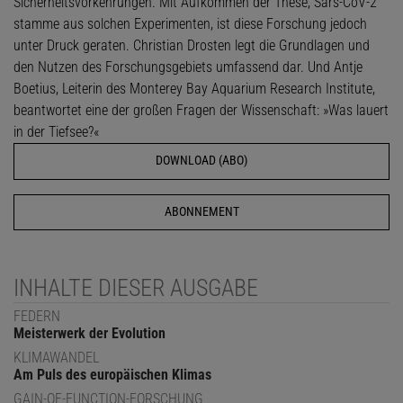
Sicherheitsvorkehrungen. Mit Aufkommen der These, Sars-CoV-2
stamme aus solchen Experimenten, ist diese Forschung jedoch
unter Druck geraten. Christian Drosten legt die Grundlagen und
den Nutzen des Forschungsgebiets umfassend dar. Und Antje
Boetius, Leiterin des Monterey Bay Aquarium Research Institute,
beantwortet eine der großen Fragen der Wissenschaft: »Was lauert
in der Tiefsee?«
DOWNLOAD (ABO)
ABONNEMENT
INHALTE DIESER AUSGABE
FEDERN
Meisterwerk der Evolution
KLIMAWANDEL
Am Puls des europäischen Klimas
GAIN-OF-FUNCTION-FORSCHUNG