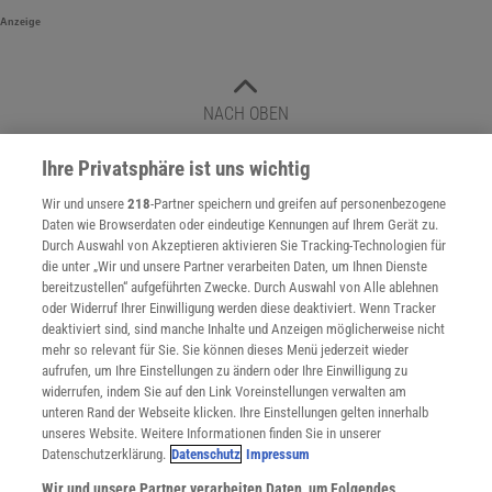
Anzeige
NACH OBEN
Ihre Privatsphäre ist uns wichtig
Spektrum
.de-Newsletter abonnieren
Wir und unsere
218
-Partner speichern und greifen auf personenbezogene
Daten wie Browserdaten oder eindeutige Kennungen auf Ihrem Gerät zu.
JETZT ANMELDEN!
Durch Auswahl von Akzeptieren aktivieren Sie Tracking-Technologien für
die unter „Wir und unsere Partner verarbeiten Daten, um Ihnen Dienste
bereitzustellen“ aufgeführten Zwecke. Durch Auswahl von Alle ablehnen
Sie können unsere Newsletter jederzeit wieder abbestellen. Infos zu unserem Umgang
mit Ihren personenbezogenen Daten finden Sie in unserer
Datenschutzerklärung
.
oder Widerruf Ihrer Einwilligung werden diese deaktiviert. Wenn Tracker
deaktiviert sind, sind manche Inhalte und Anzeigen möglicherweise nicht
mehr so relevant für Sie. Sie können dieses Menü jederzeit wieder
aufrufen, um Ihre Einstellungen zu ändern oder Ihre Einwilligung zu
widerrufen, indem Sie auf den Link Voreinstellungen verwalten am
unteren Rand der Webseite klicken. Ihre Einstellungen gelten innerhalb
unseres Website. Weitere Informationen finden Sie in unserer
SPEKTRUM.DE
KONTAKT
AGB
IMPRESSUM
Datenschutzerklärung.
Datenschutz
Impressum
COOKIE-EINSTELLUNGEN
DATENSCHUTZ
INFOS ZUM KAUF
FAQ
VERTRÄGE KÜNDIGEN
WIDERRUF
Wir und unsere Partner verarbeiten Daten, um Folgendes