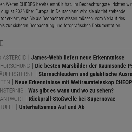
hen Welten CHEOPS bereits enthüllt hat. Im Beobachtungsteil richten wir
 August 2026 über Europa. In Deutschland wird sie als tief stehende
 Autor erklärt, was Sie als Beobachter wissen müssen: vom Verlauf des
l bis zur sicheren Beobachtung und fotografischen Dokumentation.
E
 ASTEROID
James-Webb liefert neue Erkenntnisse
NFORSCHUNG
Die besten Marsbilder der Raumsonde P
ÄUFERSTERNE
Sternschleudern und galaktische Ausr
ETEN
Neue Erkenntnisse mit Weltraumteleskop CHEO
NSTERNIS
Was gibt es wann und wo zu sehen?
NANTWORT
Rückprall-Stoßwelle bei Supernovae
TUELL
Unterhaltsames Auf und Ab