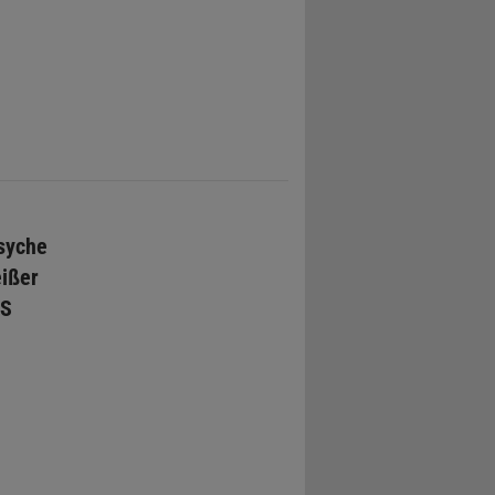
syche
eißer
PS