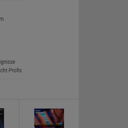
um
ignisse
ht-Profis